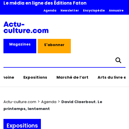
Le média en ligne des Éditions Faton
Agenda
Newsletter
Encyclopédie
Annuaire
Magazines
S'abonner
rimoine
Expositions
Marché de l’art
Arts du livre e
>
>
Actu-culture.com
Agenda
David Claerbout. Le
printemps, lentement
Expositions