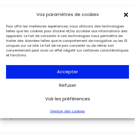
Vos paramètres de cookies
Événements
Du 25.08.2026 au 21.09.2026
Charles de Gaulle raconte la Libération
Pour offrir les meilleures expériences, nous utilisons des technologies
telles que les cookies pour stocker et/ou accéder aux informations des
de Paris. Lettre à son épouse
appareils. Le fait de consentir à ces technologies nous permettra de
Paris
traiter des données telles que le comportement de navigation ou les ID
Musée de la Libération de Paris – musée du général
uniques sur ce site. Le fait de ne pas consentir ou de retirer son
consentement peut avoir un effet négatif sur certaines caractéristiques
Leclerc – musée Jean Moulin
et fonctions.
À l’occasion de l’anniversaire de la Libération de Paris, le
musée de la Libération de Paris – musée du général
Leclerc – musée Jean Moulin expose la lettre du 27 août
Accepter
1944 de Charles de Gaulle à son épouse Yvonne, lui narrant
les événements de la Libération de Paris.
Refuser
Voir tous les événements
Voir les préférences
Gestion des cookies