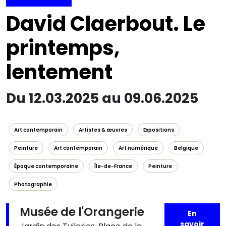
David Claerbout. Le
printemps,
lentement
Du 12.03.2025 au 09.06.2025
Art contemporain
Artistes & œuvres
Expositions
Peinture
Art contemporain
Art numérique
Belgique
Époque contemporaine
Île-de-France
Peinture
Photographie
Musée de l'Orangerie
En
savoir