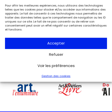
Événements
Paris
Musée de la Libération de Paris – musée du général
Pour offrir les meilleures expériences, nous utilisons des technologies
telles que les cookies pour stocker et/ou accéder aux informations des
Leclerc – musée Jean Moulin
appareils. Le fait de consentir à ces technologies nous permettra de
À l’occasion de l’anniversaire de la Libération de Paris, le
traiter des données telles que le comportement de navigation ou les ID
musée de la Libération de Paris – musée du général
uniques sur ce site. Le fait de ne pas consentir ou de retirer son
Leclerc – musée Jean Moulin expose la lettre du 27 août
consentement peut avoir un effet négatif sur certaines caractéristiques
1944 de Charles de Gaulle à son épouse Yvonne, lui narrant
et fonctions.
les événements de la Libération de Paris.
Accepter
Voir tous les événements
Refuser
Voir les préférences
Gestion des cookies