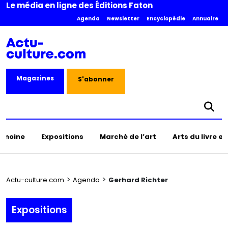
Le média en ligne des Éditions Faton
Agenda
Newsletter
Encyclopédie
Annuaire
Magazines
S'abonner
rimoine
Expositions
Marché de l’art
Arts du livre e
>
>
Actu-culture.com
Agenda
Gerhard Richter
Expositions