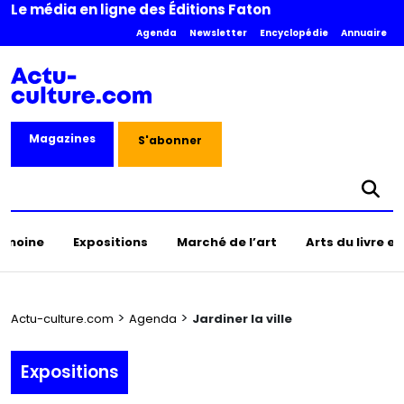
Le média en ligne des Éditions Faton
Agenda
Newsletter
Encyclopédie
Annuaire
Magazines
S'abonner
rimoine
Expositions
Marché de l’art
Arts du livre e
>
>
Actu-culture.com
Agenda
Jardiner la ville
Expositions