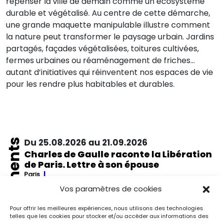
repenser la ville de demain comme un écosystème
durable et végétalisé. Au centre de cette démarche,
une grande maquette manipulable illustre comment
la nature peut transformer le paysage urbain. Jardins
partagés, façades végétalisées, toitures cultivées,
fermes urbaines ou réaménagement de friches…
autant d’initiatives qui réinventent nos espaces de vie
pour les rendre plus habitables et durables.
Événements
Du 25.08.2026 au 21.09.2026
Charles de Gaulle raconte la Libération
de Paris. Lettre à son épouse
Paris
Musée de la Libération de Paris – musée du général
Vos paramètres de cookies
Leclerc – musée Jean Moulin
À l’occasion de l’anniversaire de la Libération de Paris, le
Pour offrir les meilleures expériences, nous utilisons des technologies
musée de la Libération de Paris – musée du général
telles que les cookies pour stocker et/ou accéder aux informations des