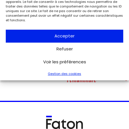
Leclerc – musée Jean Moulin expose la lettre du 27 août
appareils. Le fait de consentir à ces technologies nous permettra de
1944 de Charles de Gaulle à son épouse Yvonne, lui narrant
traiter des données telles que le comportement de navigation ou les ID
les événements de la Libération de Paris.
uniques sur ce site. Le fait de ne pas consentir ou de retirer son
consentement peut avoir un effet négatif sur certaines caractéristiques
et fonctions.
Voir tous les événements
Accepter
Refuser
Voir les préférences
Gestion des cookies