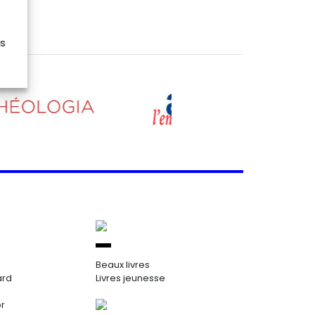
es
Beaux livres
ard
Livres jeunesse
or