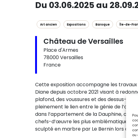
Du 03.06.2025 au 28.09.
Art ancien
Expositions
Baroque
Île-de-Fra
Château de Versailles
Place d'Armes
78000 Versailles
France
Cette exposition accompagne les travaux d
Diane depuis octobre 2021 visant à redonn
plafond, des voussures et des dessus-de-p
pleinement le lien entre le génie de l’artis
dans l’appartement de la Dauphine, cette
Pou
coo
chefs-d’œuvre les plus emblématiques des 
con
sculpté en marbre par Le Bernin lors de son
com
ou 