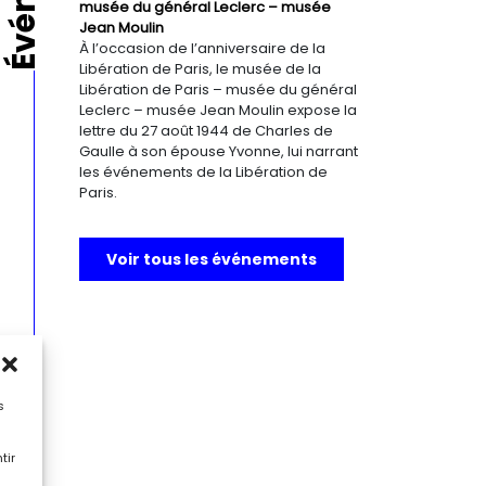
musée du général Leclerc – musée
Jean Moulin
À l’occasion de l’anniversaire de la
Libération de Paris, le musée de la
Libération de Paris – musée du général
Leclerc – musée Jean Moulin expose la
lettre du 27 août 1944 de Charles de
Gaulle à son épouse Yvonne, lui narrant
les événements de la Libération de
Paris.
Voir tous les événements
s
tir