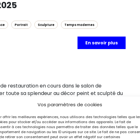
2025
nce
Portrait
Sculpture
Temps modernes
En savoir plus
e restauration en cours dans le salon de
er toute sa splendeur au décor peint et sculpté du
orte. Ce salon offre un cadre pensé pour révéler
Vos paramètres de cookies
te et la majesté de son buste de Louis XIV. Organisée
 exposition met notamment à l’honneur l’un des
r offrir les meilleures expériences, nous utilisons des technologies telles que le
kies pour stocker et/ou accéder aux informations des appareils. Le fait de
collections du château : le
Buste de Louis XIV
,
sentir à ces technologies nous permettra de traiter des données telles que le
 séjour à Paris en 1665.
portement de navigation ou les ID uniques sur ce site. Le fait de ne pas consen
de retirer son consentement peut avoir un effet négatif sur certaines