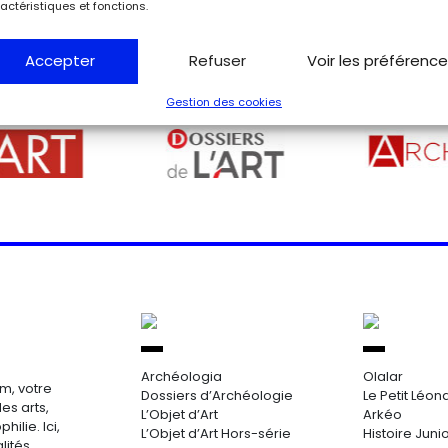
actéristiques et fonctions.
Accepter
Refuser
Voir les préférenc
Gestion des cookies
Archéologia
Olalar
m, votre
Dossiers d’Archéologie
Le Petit Léon
es arts,
L’Objet d’Art
Arkéo
hilie. Ici,
L’Objet d’Art Hors-série
Histoire Juni
lités