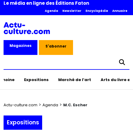
Le média en ligne des Éditions Faton
Agenda
Newsletter
Encyclopédie
Annuaire
Magazines
S'abonner
rimoine
Expositions
Marché de l’art
Arts du livre e
>
>
Actu-culture.com
Agenda
M.C. Escher
Expositions