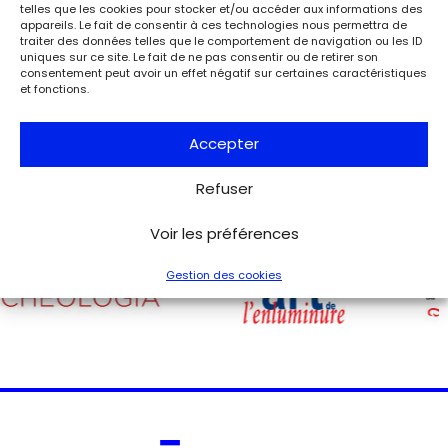
À l’occasion de l’anniversaire de la Libération de Paris, le
telles que les cookies pour stocker et/ou accéder aux informations des
musée de la Libération de Paris – musée du général
appareils. Le fait de consentir à ces technologies nous permettra de
Leclerc – musée Jean Moulin expose la lettre du 27 août
traiter des données telles que le comportement de navigation ou les ID
1944 de Charles de Gaulle à son épouse Yvonne, lui narrant
uniques sur ce site. Le fait de ne pas consentir ou de retirer son
consentement peut avoir un effet négatif sur certaines caractéristiques
les événements de la Libération de Paris.
et fonctions.
Voir tous les événements
Accepter
Refuser
Voir les préférences
Gestion des cookies