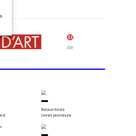
es
Beaux livres
ard
Livres jeunesse
or