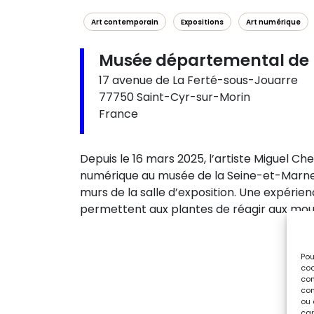
Art contemporain
Expositions
Art numérique
Musée départemental de 
17 avenue de La Ferté-sous-Jouarre
77750 Saint-Cyr-sur-Morin
France
Depuis le 16 mars 2025, l’artiste Miguel C
numérique au musée de la Seine-et-Marne. 
murs de la salle d’exposition. Une expéri
permettent aux plantes de réagir aux mou
Pou
coo
con
com
ou 
car