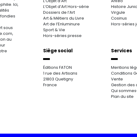
L’Objet d’Art
Arkéo
hilie. Ici,
L’Objet d’Art Hors-série
Histoire Juni
lités
Dossiers de l’Art
Virgule
ofondies
Art & Métiers du Livre
Cosinus
Art de l’Enluminure
Hors-séries 
rt sous
Sport & Vie
re.com,
Hors-séries presse
aton au
our
Siège social
Services
otre
Éditions FATON
Mentions lég
1 rue des Artisans
Conditions G
21803 Quetigny
Vente
France
Gestion des 
Qui sommes
Plan du site