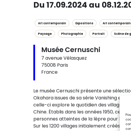
Du 17.09.2024 au 08.12.2
Art contemporain
Expositions
Art contemporain
Paysage
Photographie
Portrait
Scène de 
Musée Cernuschi
7 avenue Vélasquez
75008 Paris
France
Le musée Cernuschi présente une sélection
Okahara issues de sa série Vanishing exis
celle-ci explore le quotidien des villages 
Chine. Établis dans les années 1950, ces vill
Pou
personnes atteintes de la lèpre pour les p
coo
con
Sur les 1200 villages initialement créés, 
com