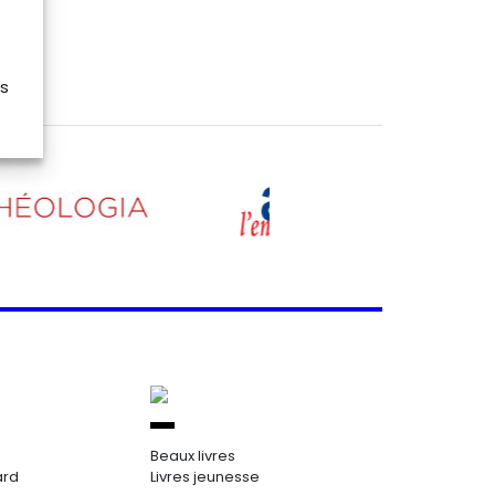
es
Beaux livres
ard
Livres jeunesse