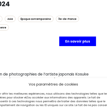
024
Asie
Époque contemporaine
Île-de-France
genre
En savoir plus
 de photographies de l’artiste japonais Kosuke
tence (Existence évanescente). Réalisée en 2007,
Vos paramètres de cookies
de lépreux principalement localisés dans le sud de la
ages isolés ont pour fonction d’accueillir les
r offrir les meilleures expériences, nous utilisons des technologies telles que le
lacer en quarantaine et leur garantir un traitement.
kies pour stocker et/ou accéder aux informations des appareils. Le fait de
sentir à ces technologies nous permettra de traiter des données telles que le
seulement 600 sont encore en activité au début des
portement de navigation ou les ID uniques sur ce site. Le fait de ne pas consen