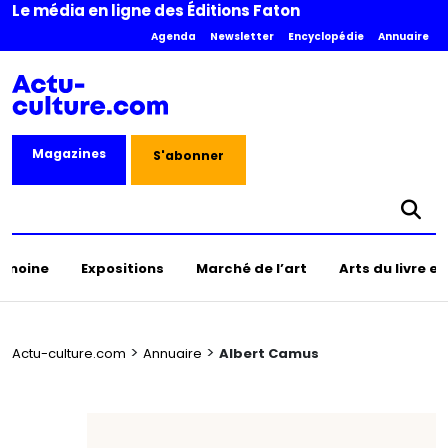
Le média en ligne des Éditions Faton
Agenda
Newsletter
Encyclopédie
Annuaire
Magazines
S'abonner
rimoine
Expositions
Marché de l’art
Arts du livre e
>
>
Actu-culture.com
Annuaire
Albert Camus