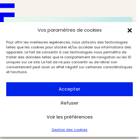
Vos paramètres de cookies
Pour offrir les meilleures expériences, nous utilisons des technologies
telles que les cookies pour stocker et/ou accéder aux informations des
appareils. Le fait de consentir à ces technologies nous permettra de
traiter des données telles que le comportement de navigation ou les ID
uniques sur ce site. Le fait de ne pas consentir ou de retirer son
consentement peut avoir un effet négatif sur certaines caractéristiques
et fonctions.
Accepter
Refuser
Cimabue, aux origines de la peinture italienne
(2/10). La Toscane et les arts au temps du peintre
Voir les préférences
Expositions
Dossiers de l'Art
Gestion des cookies