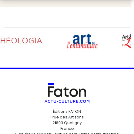
Éditions FATON
1 rue des Artisans
21803 Quetigny
France