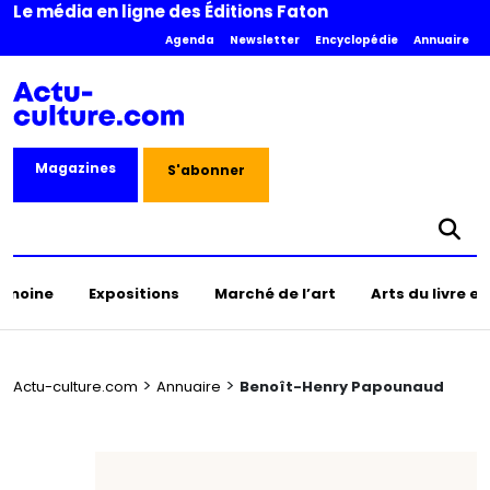
Le média en ligne des Éditions Faton
Agenda
Newsletter
Encyclopédie
Annuaire
Magazines
S'abonner
rimoine
Expositions
Marché de l’art
Arts du livre e
>
>
Actu-culture.com
Annuaire
Benoît-Henry Papounaud