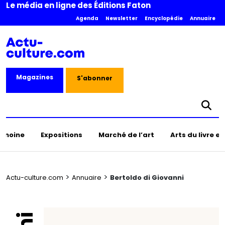
Le média en ligne des Éditions Faton
Agenda
Newsletter
Encyclopédie
Annuaire
Magazines
S'abonner
rimoine
Expositions
Marché de l’art
Arts du livre e
>
>
Actu-culture.com
Annuaire
Bertoldo di Giovanni