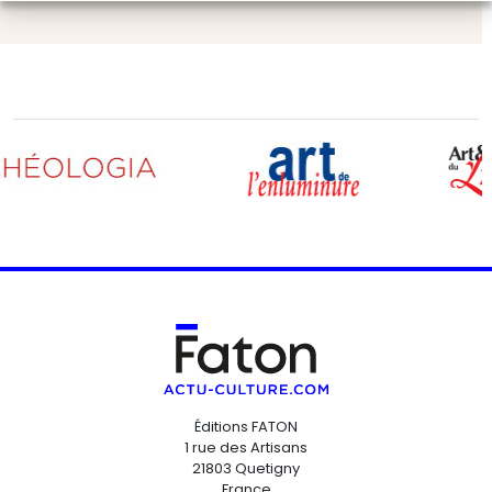
Éditions FATON
1 rue des Artisans
21803 Quetigny
France