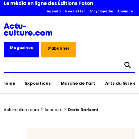
Le média en ligne des Éditions Faton
Agenda
Newsletter
Encyclopédie
Annuaire
Magazines
S'abonner
rimoine
Expositions
Marché de l’art
Arts du livre e
>
>
Actu-culture.com
Annuaire
Doris Barboni