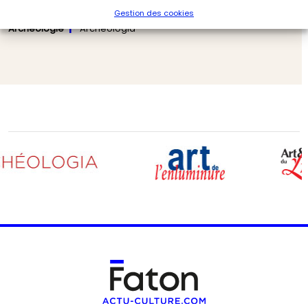
C’était il y a 50 ans : la découverte de Lucy (2/6). Le
Gestion des cookies
contexte environnemental de Lucy et des siens
Archéologie
Archéologia