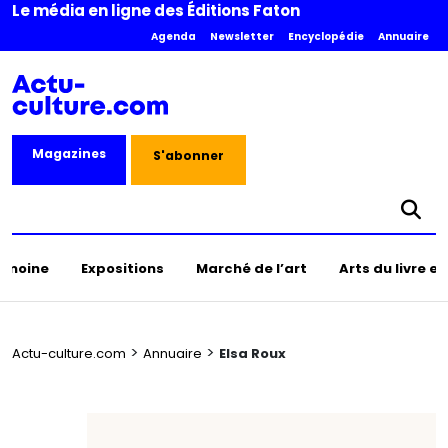
Le média en ligne des Éditions Faton
Agenda
Newsletter
Encyclopédie
Annuaire
Magazines
S'abonner
rimoine
Expositions
Marché de l’art
Arts du livre e
>
>
Actu-culture.com
Annuaire
Elsa Roux