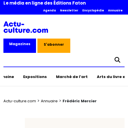
Le média en ligne des Éditions Faton
Agenda
Newsletter
Encyclopédie
Annuaire
Magazines
S'abonner
rimoine
Expositions
Marché de l’art
Arts du livre e
>
>
Actu-culture.com
Annuaire
Frédéric Mercier