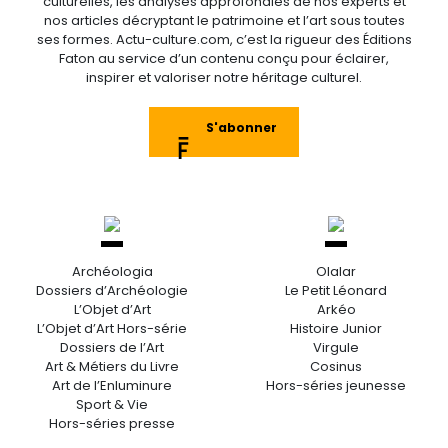
culturelles, les analyses approfondies de nos experts et
nos articles décryptant le patrimoine et l’art sous toutes
ses formes. Actu-culture.com, c’est la rigueur des Éditions
Faton au service d’un contenu conçu pour éclairer,
inspirer et valoriser notre héritage culturel.
S'abonner
Archéologia
Olalar
Dossiers d’Archéologie
Le Petit Léonard
L’Objet d’Art
Arkéo
L’Objet d’Art Hors-série
Histoire Junior
Dossiers de l’Art
Virgule
Art & Métiers du Livre
Cosinus
Art de l’Enluminure
Hors-séries jeunesse
Sport & Vie
Hors-séries presse