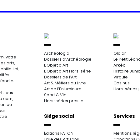
Archéologia
Olalar
m, votre
Dossiers d’Archéologie
Le Petit Léon
es arts,
L’Objet d’Art
Arkéo
hilie. Ici,
L’Objet d’Art Hors-série
Histoire Juni
lités
Dossiers de l’Art
Virgule
ofondies
Art & Métiers du Livre
Cosinus
Art de l’Enluminure
Hors-séries 
rt sous
Sport & Vie
re.com,
Hors-séries presse
aton au
our
Siège social
Services
otre
Éditions FATON
Mentions lég
1 rue des Artisans
Conditions G