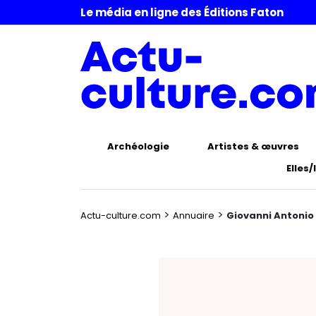
Le média en ligne des Éditions Faton
Archéologie
Artistes & œuvres
Elles/
>
>
Actu-culture.com
Annuaire
Giovanni Antonio