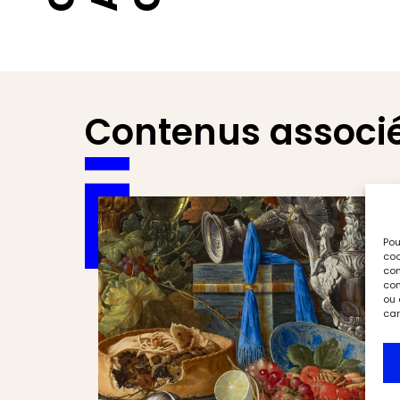
Contenus associ
Pou
coo
con
com
ou 
car