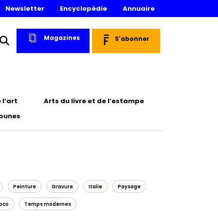
Newsletter
Encyclopédie
Annuaire
Magazines
S'abonner
l’art
Arts du livre et de l’estampe
ibunes
Peinture
Gravure
Italie
Paysage
oco
Temps modernes