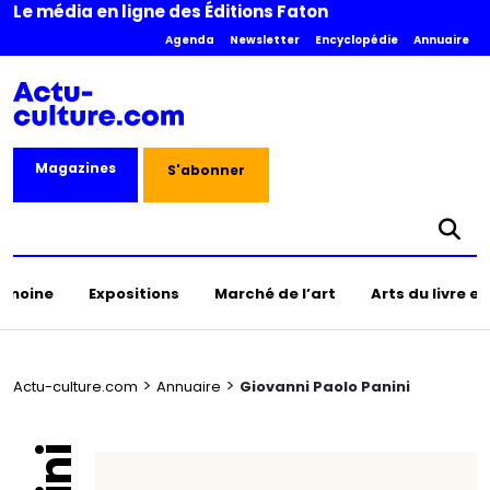
Le média en ligne des Éditions Faton
Agenda
Newsletter
Encyclopédie
Annuaire
Magazines
S'abonner
rimoine
Expositions
Marché de l’art
Arts du livre e
>
>
Actu-culture.com
Annuaire
Giovanni Paolo Panini