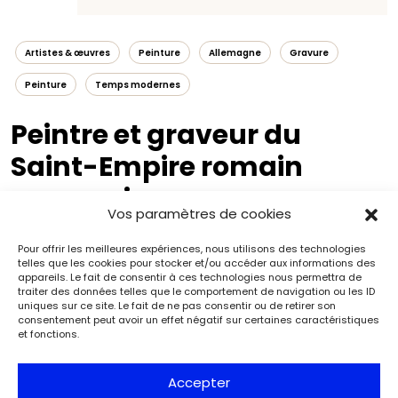
Artistes & œuvres
Peinture
Allemagne
Gravure
Peinture
Temps modernes
Peintre et graveur du
Saint-Empire romain
germanique
Vos paramètres de cookies
Vers 1482-1483-vers 1539-1540
Pour offrir les meilleures expériences, nous utilisons des technologies
telles que les cookies pour stocker et/ou accéder aux informations des
appareils. Le fait de consentir à ces technologies nous permettra de
traiter des données telles que le comportement de navigation ou les ID
uniques sur ce site. Le fait de ne pas consentir ou de retirer son
consentement peut avoir un effet négatif sur certaines caractéristiques
et fonctions.
Accepter