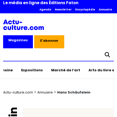
Le média en ligne des Éditions Faton
Agenda
Newsletter
Encyclopédie
Annuaire
Magazines
S'abonner
rimoine
Expositions
Marché de l’art
Arts du livre e
>
>
Actu-culture.com
Annuaire
Hans Schäufelein