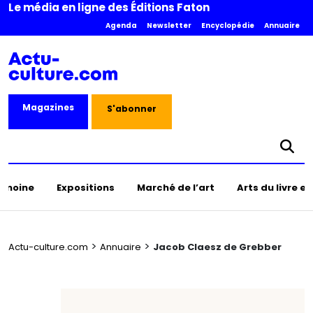
Le média en ligne des Éditions Faton
Agenda
Newsletter
Encyclopédie
Annuaire
Magazines
S'abonner
rimoine
Expositions
Marché de l’art
Arts du livre e
>
>
Actu-culture.com
Annuaire
Jacob Claesz de Grebber