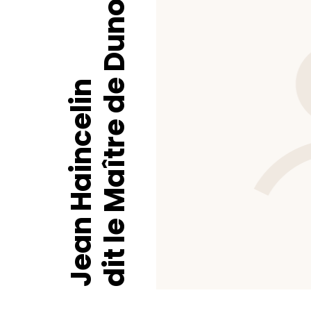
dit le Maître de Dunois
Jean Haincelin