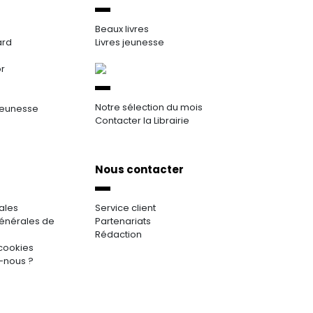
Beaux livres
ard
Livres jeunesse
or
Notre sélection du mois
jeunesse
Contacter la Librairie
Nous contacter
ales
Service client
énérales de
Partenariats
Rédaction
cookies
-nous ?