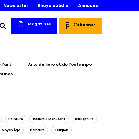
Newsletter
Encyclopédie
Annuaire
Magazines
S'abonner
l’art
Arts du livre et de l’estampe
ibunes
Peinture
Reliure & Manuscrit
Bibliophilie
Moyen Âge
Peinture
Religion