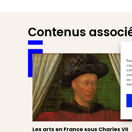
Contenus associ
Pou
coo
con
com
ou 
car
Les arts en France sous Charles VII