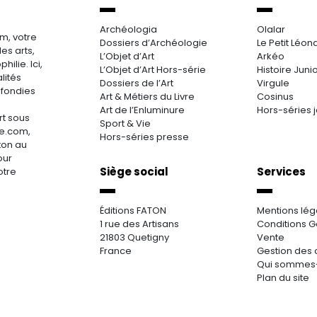
Archéologia
Olalar
m, votre
Dossiers d’Archéologie
Le Petit Léon
es arts,
L’Objet d’Art
Arkéo
hilie. Ici,
L’Objet d’Art Hors-série
Histoire Juni
lités
Dossiers de l’Art
Virgule
ofondies
Art & Métiers du Livre
Cosinus
Art de l’Enluminure
Hors-séries 
rt sous
Sport & Vie
re.com,
Hors-séries presse
aton au
our
Siège social
Services
otre
Éditions FATON
Mentions lég
1 rue des Artisans
Conditions G
21803 Quetigny
Vente
France
Gestion des 
Qui sommes
Plan du site