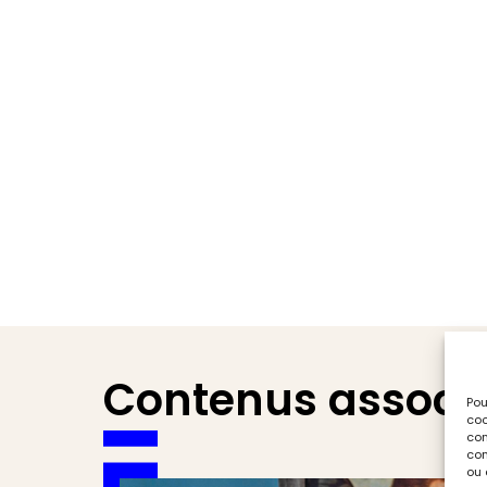
Contenus associ
Pou
coo
con
com
ou 