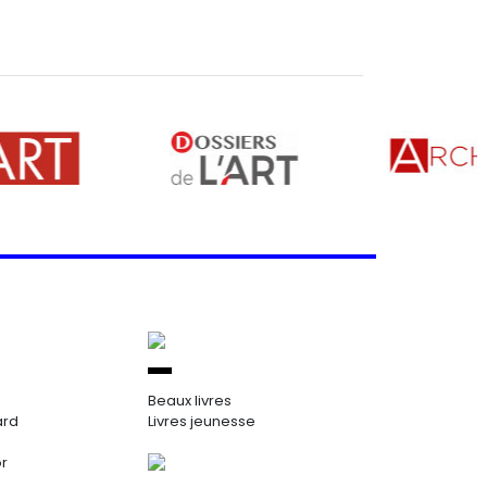
Beaux livres
ard
Livres jeunesse
or