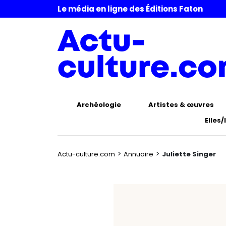
Le média en ligne des Éditions Faton
Archéologie
Artistes & œuvres
Elles/
>
>
Actu-culture.com
Annuaire
Juliette Singer