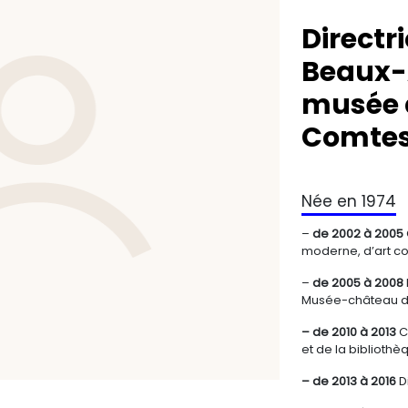
Directr
Beaux-A
musée d
Comte
Née en 1974
–
de 2002 à 2005
moderne, d’art con
–
de 2005 à 2008
Musée-château d
– de 2010 à 2013
C
et de la biblioth
– de 2013 à 2016
D