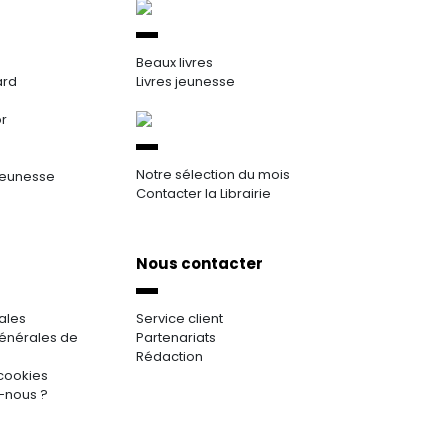
Beaux livres
ard
Livres jeunesse
or
Notre sélection du mois
jeunesse
Contacter la Librairie
Nous contacter
ales
Service client
énérales de
Partenariats
Rédaction
cookies
-nous ?