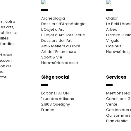
Archéologia
Olalar
m, votre
Dossiers d’Archéologie
Le Petit Léon
es arts,
L’Objet d’Art
Arkéo
hilie. Ici,
L’Objet d’Art Hors-série
Histoire Juni
lités
Dossiers de l’Art
Virgule
ofondies
Art & Métiers du Livre
Cosinus
Art de l’Enluminure
Hors-séries 
rt sous
Sport & Vie
re.com,
Hors-séries presse
aton au
our
Siège social
Services
otre
Éditions FATON
Mentions lég
1 rue des Artisans
Conditions G
21803 Quetigny
Vente
France
Gestion des 
Qui sommes
Plan du site