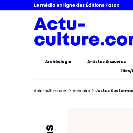
Le média en ligne des Éditions Faton
Archéologie
Artistes & œuvres
Elles/
>
>
Actu-culture.com
Annuaire
Justus Susterma