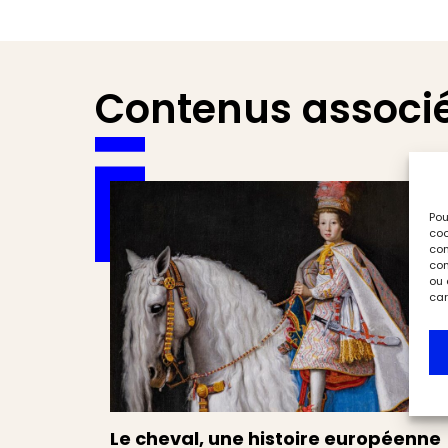
Contenus associ
Pou
coo
con
com
ou 
car
Le cheval, une histoire européenne