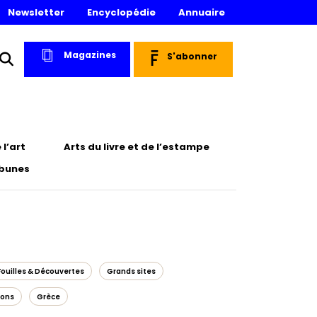
Newsletter
Encyclopédie
Annuaire
Magazines
S'abonner
l’art
Arts du livre et de l’estampe
ibunes
Fouilles & Découvertes
Grands sites
ions
Grèce