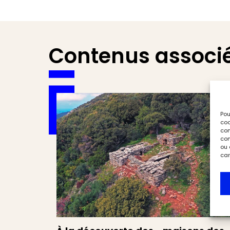
Contenus associ
Pou
coo
con
com
ou 
car