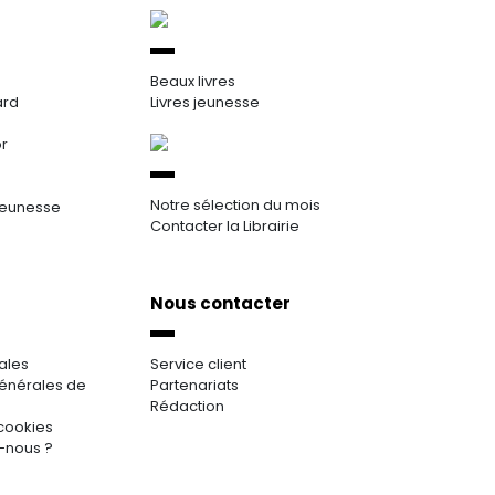
Beaux livres
ard
Livres jeunesse
or
Notre sélection du mois
jeunesse
Contacter la Librairie
Nous contacter
ales
Service client
énérales de
Partenariats
Rédaction
cookies
-nous ?