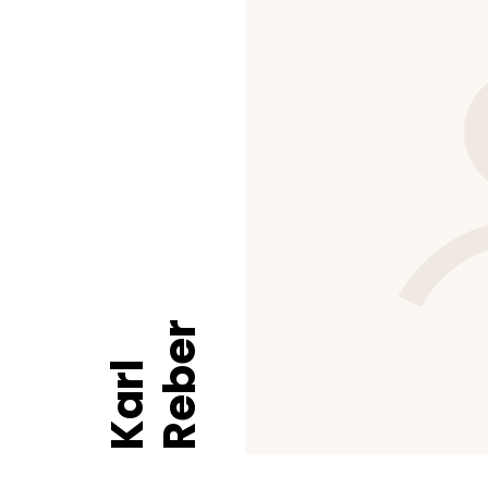
Reber
Karl