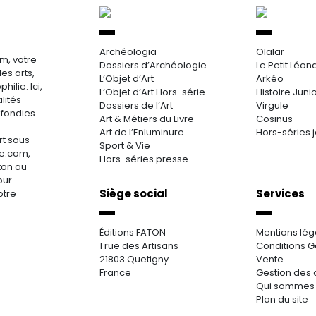
Archéologia
Olalar
m, votre
Dossiers d’Archéologie
Le Petit Léon
es arts,
L’Objet d’Art
Arkéo
hilie. Ici,
L’Objet d’Art Hors-série
Histoire Juni
lités
Dossiers de l’Art
Virgule
ofondies
Art & Métiers du Livre
Cosinus
Art de l’Enluminure
Hors-séries 
rt sous
Sport & Vie
re.com,
Hors-séries presse
aton au
our
Siège social
Services
otre
Éditions FATON
Mentions lég
1 rue des Artisans
Conditions G
21803 Quetigny
Vente
France
Gestion des 
Qui sommes
Plan du site