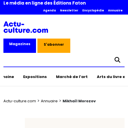
Le média en ligne des Éditions Faton
Agenda
Newsletter
Encyclopédie
Annuaire
Magazines
S'abonner
rimoine
Expositions
Marché de l’art
Arts du livre e
>
>
Actu-culture.com
Annuaire
Mikhaïl Morozov