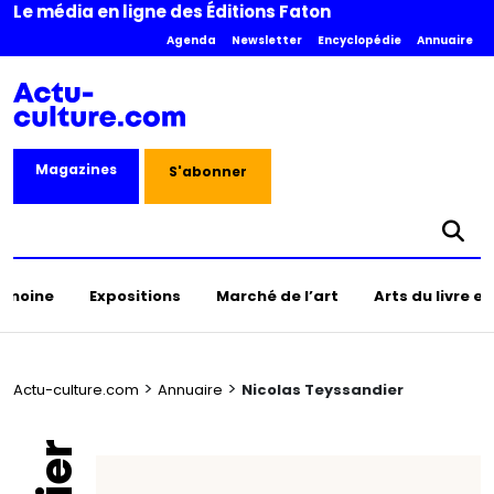
Le média en ligne des Éditions Faton
Agenda
Newsletter
Encyclopédie
Annuaire
Magazines
S'abonner
rimoine
Expositions
Marché de l’art
Arts du livre e
>
>
Actu-culture.com
Annuaire
Nicolas Teyssandier