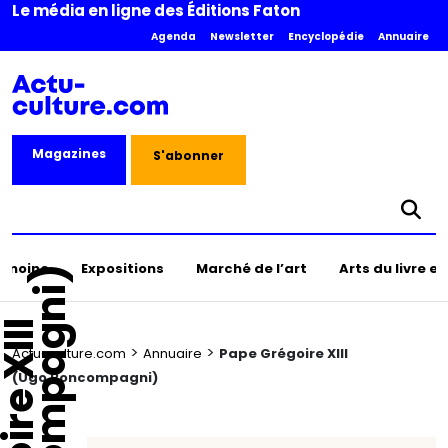
Le média en ligne des Éditions Faton
Agenda
Newsletter
Encyclopédie
Annuaire
Magazines
S'abonner
rimoine
Expositions
Marché de l’art
Arts du livre e
>
>
Actu-culture.com
Annuaire
Pape Grégoire XIII
(Ugo Boncompagni)