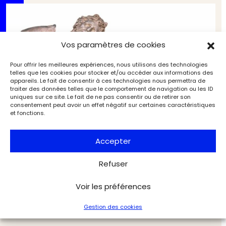
Vos paramètres de cookies
Pour offrir les meilleures expériences, nous utilisons des technologies
telles que les cookies pour stocker et/ou accéder aux informations des
appareils. Le fait de consentir à ces technologies nous permettra de
traiter des données telles que le comportement de navigation ou les ID
uniques sur ce site. Le fait de ne pas consentir ou de retirer son
consentement peut avoir un effet négatif sur certaines caractéristiques
et fonctions.
Accepter
Refuser
Enquête : le nouveau visage des musées du
Vatican (3/3). Les chefs‑d’œuvre de la collection
Voir les préférences
Musées & Patrimoine
L'Objet d'Art
Gestion des cookies