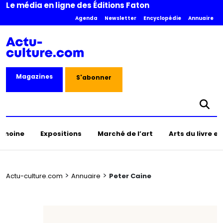
Le média en ligne des Éditions Faton
Agenda
Newsletter
Encyclopédie
Annuaire
Magazines
S'abonner
rimoine
Expositions
Marché de l’art
Arts du livre e
>
>
Actu-culture.com
Annuaire
Peter Caine