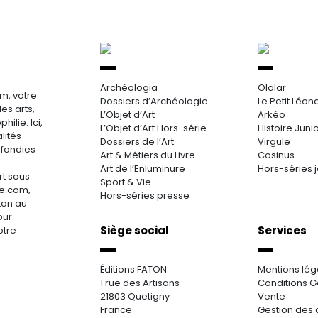
Archéologia
Olalar
m, votre
Dossiers d’Archéologie
Le Petit Léon
es arts,
L’Objet d’Art
Arkéo
hilie. Ici,
L’Objet d’Art Hors-série
Histoire Juni
lités
Dossiers de l’Art
Virgule
ofondies
Art & Métiers du Livre
Cosinus
Art de l’Enluminure
Hors-séries 
rt sous
Sport & Vie
re.com,
Hors-séries presse
aton au
our
Siège social
Services
otre
Éditions FATON
Mentions lég
1 rue des Artisans
Conditions G
21803 Quetigny
Vente
France
Gestion des 