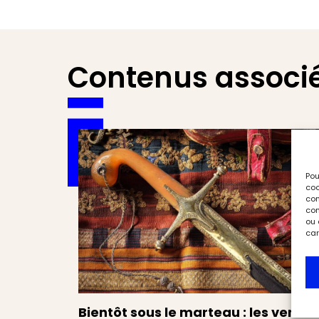
Contenus associ
Pou
coo
con
com
ou 
car
Bientôt sous le marteau : les ventes