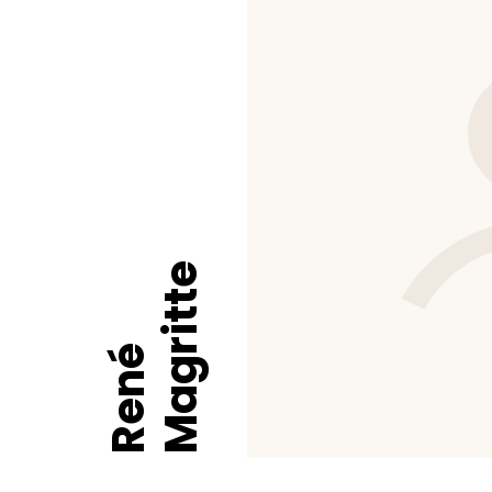
Magritte
René