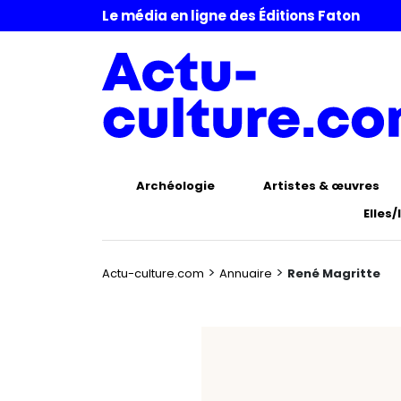
Le média en ligne des Éditions Faton
Archéologie
Artistes & œuvres
Elles/
>
>
Actu-culture.com
Annuaire
René Magritte