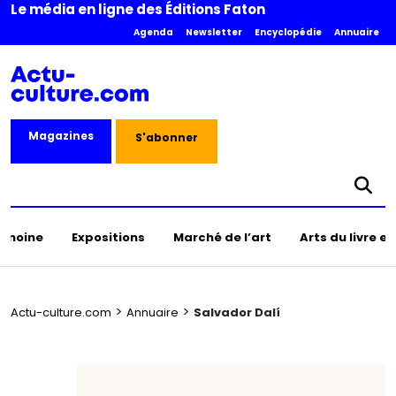
Le média en ligne des Éditions Faton
Agenda
Newsletter
Encyclopédie
Annuaire
Magazines
S'abonner
rimoine
Expositions
Marché de l’art
Arts du livre e
>
>
Actu-culture.com
Annuaire
Salvador Dalí