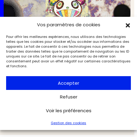
Vos paramètres de cookies
Pour offrir les meilleures expériences, nous utilisons des technologies
telles que les cookies pour stocker et/ou accéder aux informations des
appareils. Le fait de consentir à ces technologies nous permettra de
traiter des données telles que le comportement de navigation ou les ID
uniques sur ce site. Le fait de ne pas consentir ou de retirer son
consentement peut avoir un effet négatif sur certaines caractéristiques
et fonctions.
Accepter
Chronique du droit de l’art : « Comment les musées
nationaux enrichissent‑ils leurs collections ? De la
Refuser
dation Picasso à la donation d’Emmanuel Perrotin
et de ses artistes »
Tribunes
L'Objet d'Art
Voir les préférences
Gestion des cookies