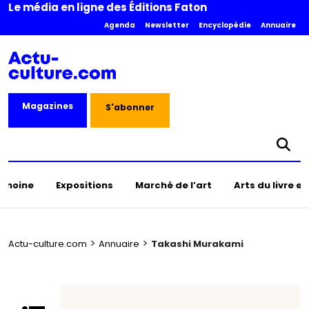
Le média en ligne des Éditions Faton
Agenda
Newsletter
Encyclopédie
Annuaire
Magazines
S'abonner
rimoine
Expositions
Marché de l’art
Arts du livre e
>
>
Actu-culture.com
Annuaire
Takashi Murakami