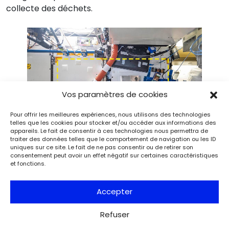
collecte des déchets.
Vos paramètres de cookies
Pour offrir les meilleures expériences, nous utilisons des technologies
telles que les cookies pour stocker et/ou accéder aux informations des
appareils. Le fait de consentir à ces technologies nous permettra de
traiter des données telles que le comportement de navigation ou les ID
uniques sur ce site. Le fait de ne pas consentir ou de retirer son
consentement peut avoir un effet négatif sur certaines caractéristiques
« Carré de fouilles » 05 sur la paroi arrière du module Node 3 de
et fonctions.
la Station spatiale internationale. © NASA, ISSAP
Accepter
Des intermédiaires
Refuser