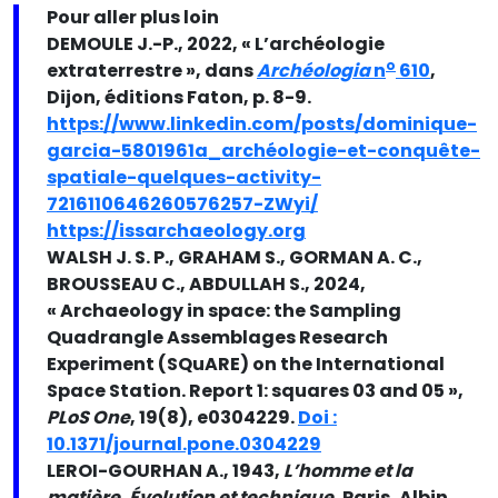
Pour aller plus loin
DEMOULE J.-P., 2022, « L’archéologie
o
extraterrestre », dans
Archéologia
n
610
,
Dijon, éditions Faton, p. 8-9.
https://www.linkedin.com/posts/dominique-
garcia-5801961a_archéologie-et-conquête-
spatiale-quelques-activity-
7216110646260576257-ZWyi/
https://issarchaeology.org
WALSH J. S. P., GRAHAM S., GORMAN A. C.,
BROUSSEAU C., ABDULLAH S., 2024,
« Archaeology in space: the Sampling
Quadrangle Assemblages Research
Experiment (SQuARE) on the International
Space Station. Report 1: squares 03 and 05 »,
PLoS One
, 19(8), e0304229.
Doi :
10.1371/journal.pone.0304229
LEROI-GOURHAN A., 1943,
L’homme et la
matière. Évolution et technique
, Paris, Albin