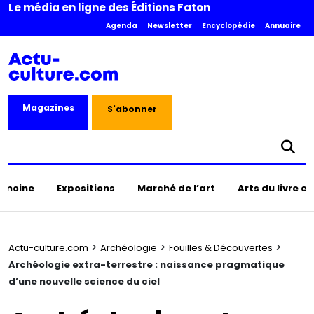
Le média en ligne des Éditions Faton
Agenda
Newsletter
Encyclopédie
Annuaire
Magazines
S'abonner
rimoine
Expositions
Marché de l’art
Arts du livre e
>
>
>
Actu-culture.com
Archéologie
Fouilles & Découvertes
Archéologie extra-terrestre : naissance pragmatique
d’une nouvelle science du ciel