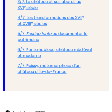
3/7. Le château et ses abords au
e
XVI
siècle
e
4/7. Les transformations des XVII
e
et XVIII
siècles
5/7.
Festina lente
ou documenter le
patrimoine
6/7. Fontainebleau, château médiéval
et moderne
7/7. Roissy, métamorphose d’un
château d’Île-de-France