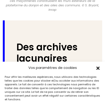
ces maçonneries constituaient les murs extérieurs de la
plateforme du donjon et des ailes des communs. © S. Bryant,
Inrap
Des archives
lacunaires
Vos paramètres de cookies
Pour un édifice qui a suscité intérêt et
émerveillement depuis sa construction,
Pour offrir les meilleures expériences, nous utilisons des technologies
telles que les cookies pour stocker et/ou accéder aux informations des
très peu d’archives nous sont
appareils. Le fait de consentir à ces technologies nous permettra de
parvenues pour la foisonnante période
traiter des données telles que le comportement de navigation ou les ID
e
uniques sur ce site. Le fait de ne pas consentir ou de retirer son
du XVI
siècle. Malgré la quantité
consentement peut avoir un effet négatif sur certaines caractéristiques
certainement impressionnante de
et fonctions.
pièces comptables et de courriers