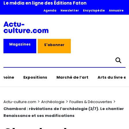
Le média en ligne des Éditions Faton
Agenda
Newsletter
Encyclopédie
Annuaire
Magazines
S'abonner
rimoine
Expositions
Marché de l’art
Arts du livre e
>
>
>
Actu-culture.com
Archéologie
Fouilles & Découvertes
Chambord : révélations de l’archéologie (2/7). Le chantier
Renaissance et ses modifications