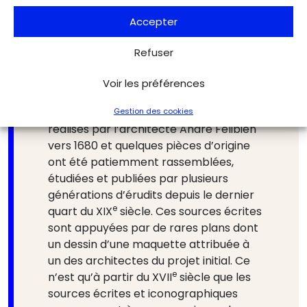
générés par les dépenses du chantier
Accepter
er
entre 1519 et la mort de François I
, les
aléas des administrations royales en
Refuser
constante évolution ont conduit à la
perte ou à la dispersion de cette
Voir les préférences
précieuse documentation. Des résumés
des registres des comptes ont été
Gestion des cookies
réalisés par l’architecte André Félibien
vers 1680 et quelques pièces d’origine
ont été patiemment rassemblées,
étudiées et publiées par plusieurs
générations d’érudits depuis le dernier
e
quart du XIX
siècle. Ces sources écrites
sont appuyées par de rares plans dont
un dessin d’une maquette attribuée à
un des architectes du projet initial. Ce
e
n’est qu’à partir du XVII
siècle que les
sources écrites et iconographiques