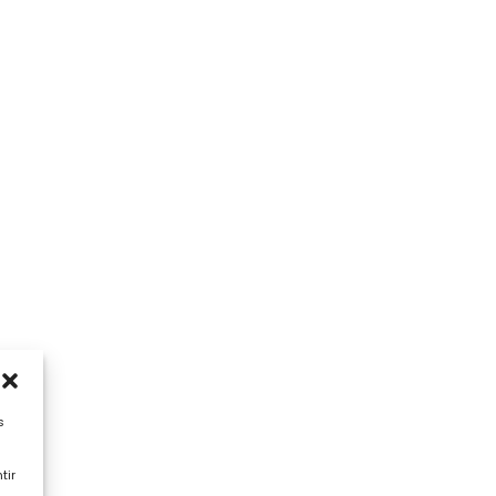
s
tir