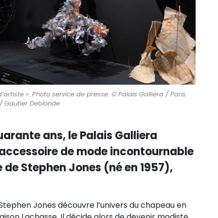
rtiste ». Photo service de presse. © Palais Galliera / Paris
/ Gautier Deblonde
arante ans, le Palais Galliera
 accessoire de mode incontournable
e de Stephen Jones (né en 1957),
t, Stephen Jones découvre l’univers du chapeau en
maison Lachasse. Il décide alors de devenir modiste,