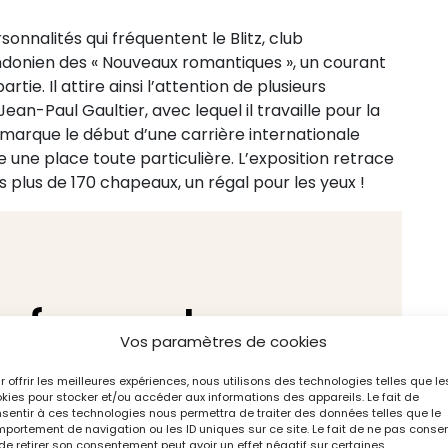
onnalités qui fréquentent le Blitz, club
donien des « Nouveaux romantiques », un courant
rtie. Il attire ainsi l’attention de plusieurs
n-Paul Gaultier, avec lequel il travaille pour la
 marque le début d’une carrière internationale
e une place toute particulière. L’exposition retrace
 plus de 170 chapeaux, un régal pour les yeux !
ef pour chaque
Vos paramètres de cookies
r offrir les meilleures expériences, nous utilisons des technologies telles que le
kies pour stocker et/ou accéder aux informations des appareils. Le fait de
sentir à ces technologies nous permettra de traiter des données telles que le
 Stephen Jones s’est intéressé à de
portement de navigation ou les ID uniques sur ce site. Le fait de ne pas consen
de retirer son consentement peut avoir un effet négatif sur certaines