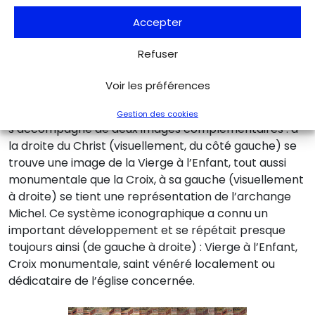
peinture rouge qui protège le revers contre les
Accepter
insectes xylophages y sont parfaitement visibles. La
seconde fresque nous renseigne quant à elle sur
Refuser
l’importante logique ornementale qui gouvernait les
tramezzi
. La poutre de gloire est ici représentée
Voir les préférences
depuis la nef. La Croix du cœur de l’église
(
Crux de
medio ecclesiae
) n’est pas seule mais
Gestion des cookies
s’accompagne de deux images complémentaires : à
la droite du Christ (visuellement, du côté gauche) se
trouve une image de la Vierge à l’Enfant, tout aussi
monumentale que la Croix, à sa gauche (visuellement
à droite) se tient une représentation de l’archange
Michel. Ce système iconographique a connu un
important développement et se répétait presque
toujours ainsi (de gauche à droite) : Vierge à l’Enfant,
Croix monumentale, saint vénéré localement ou
dédicataire de l’église concernée.