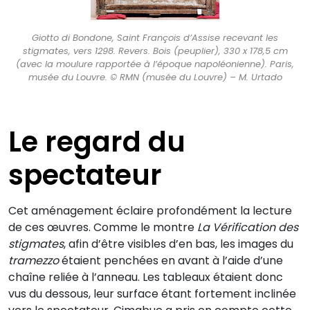
Giotto di Bondone, Saint François d’Assise recevant les
stigmates, vers 1298. Revers. Bois (peuplier), 330 x 178,5 cm
(avec la moulure rapportée à l’époque napoléonienne). Paris,
musée du Louvre. © RMN (musée du Louvre) – M. Urtado
Le regard du
spectateur
Cet aménagement éclaire profondément la lecture
de ces œuvres. Comme le montre
La Vérification des
stigmates
, afin d’être visibles d’en bas, les images du
tramezzo
étaient penchées en avant à l’aide d’une
chaîne reliée à l’anneau. Les tableaux étaient donc
vus du dessous, leur surface étant fortement inclinée