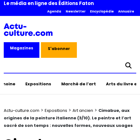
Le média en ligne des Éditions Faton
Agenda
Newsletter
Encyclopédie
Annuaire
Magazines
S'abonner
rimoine
Expositions
Marché de l’art
Arts du livre e
>
>
>
Actu-culture.com
Expositions
Art ancien
Cimabue, aux
origines de la peinture italienne (3/10). Le peintre et l’art
sacré de son temps : nouvelles formes, nouveaux usages