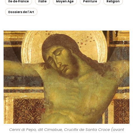
Île‑de‑France
Italie
Moyen Âge
Peinture
Religion
Dossiers de l'Art
Cenni di Pepo, dit Cimabue, Crucifix de Santa Croce (avant