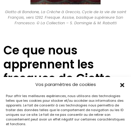
Giotto di Bondone, La Crèche à Greccio, Cycle de la vie de saint
François, vers 1292. Fresque. Assise, basilique supérieure San
Francesco. © La Collection – S. Domingie & M. Rabatti
Ce que nous
apprennent les
fresques de Giotto
Vos paramètres de cookies
Leur existence est en outre clairement attestée par
Pour offrir les meilleures expériences, nous utilisons des technologies
deux fresques de Giotto dans la basilique supérieure
telles que les cookies pour stocker et/ou accéder aux informations des
appareils. Le fait de consentir à ces technologies nous permettra de
San Francesco d’Assise,
La Crèche à Greccio
et plus
traiter des données telles que le comportement de navigation ou les ID
encore
La Vérification des stigmates
. La première
uniques sur ce site. Le fait de ne pas consentir ou de retirer son
consentement peut avoir un effet négatif sur certaines caractéristiques
montre le dos d’un jubé sur lequel est disposée une
et fonctions.
Croix. Le système de maintien de cette dernière et la