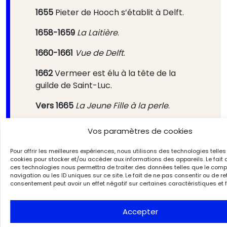
1655
Pieter de Hooch s’établit à Delft.
1658-1659
La Laitière
.
1660-1661
Vue de Delft
.
1662
Vermeer est élu à la tête de la
guilde de Saint-Luc.
Vers 1665
La Jeune Fille à la perle
.
1669
Mort de Rembrandt.
Vos paramètres de cookies
1670
À la mort de sa mère, Johannes
Pour offrir les meilleures expériences, nous utilisons des technologies telles
Vermeer reprend la gestion de
cookies pour stocker et/ou accéder aux informations des appareils. Le fait 
ces technologies nous permettra de traiter des données telles que le com
l’auberge Mechelen. Il est réélu à la tête
navigation ou les ID uniques sur ce site. Le fait de ne pas consentir ou de re
de la guilde de Saint-Luc, et peint
Le
consentement peut avoir un effet négatif sur certaines caractéristiques et 
Géographe
et
La Lettre d’amour
.
Accepter
1672
L’invasion des Pays-Bas par les