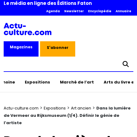
Le média en ligne des Éditions Faton
Agenda
Newsletter
Encyclopédie
Annuaire
Magazines
S'abonner
rimoine
Expositions
Marché de l’art
Arts du livre e
>
>
>
Actu-culture.com
Expositions
Art ancien
Dans la lumière
de Vermeer au Rijksmuseum (1/4). Définir le génie de
l’artiste