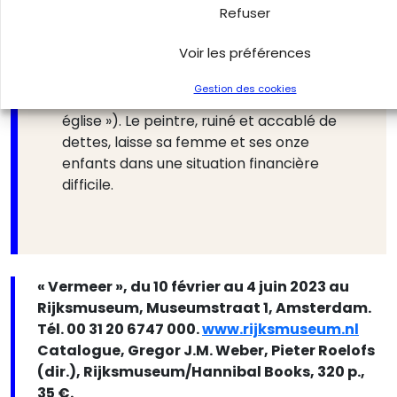
troupes de Louis XIV provoque une
Refuser
grave crise économique. Les difficultés
financières de Vermeer empirent.
Voir les préférences
1675
Mort de Vermeer. Il est enterré le
Gestion des cookies
16 décembre à l’Oude Kerk (« Vieille
église »). Le peintre, ruiné et accablé de
dettes, laisse sa femme et ses onze
enfants dans une situation financière
difficile.
« Vermeer », du 10 février au 4 juin 2023 au
Rijksmuseum, Museumstraat 1, Amsterdam.
Tél. 00 31 20 6747 000.
www.rijksmuseum.nl
Catalogue, Gregor J.M. Weber, Pieter Roelofs
(dir.), Rijksmuseum/Hannibal Books, 320 p.,
35 €.