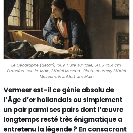
Le Géographe (détail), 1669. Huile sur toile, 51,6 x 45,4 cm.
Francfort-sur-le-Main, Städel Museum. Photo courtesy Städel
Museum, Frankfurt am Main
Vermeer est-il ce génie absolu de
l’Âge d’or hollandais ou simplement
un pair parmi ses pairs dont l’œuvre
longtemps resté très énigmatique a
entretenu la légende ? En consacrant