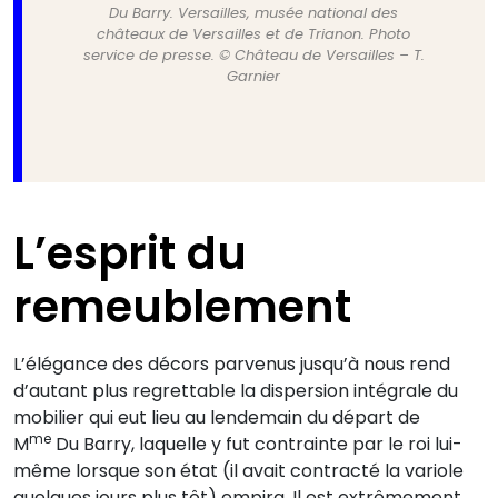
Du Barry. Versailles, musée national des
châteaux de Versailles et de Trianon. Photo
service de presse. © Château de Versailles – T.
Garnier
L
’esprit du
remeublement
L’élégance des décors parvenus jusqu’à nous rend
d’autant plus regrettable la dispersion intégrale du
mobilier qui eut lieu au lendemain du départ de
me
M
Du Barry, laquelle y fut contrainte par le roi lui-
même lorsque son état (il avait contracté la variole
quelques jours plus tôt) empira. Il est extrêmement