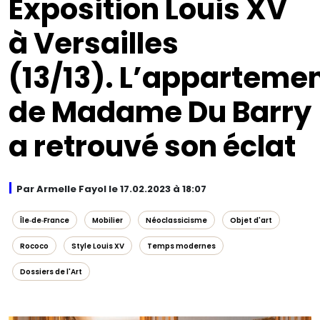
Exposition Louis XV
à Versailles
(13/13). L’apparteme
de Madame Du Barry
a retrouvé son éclat
Par Armelle Fayol le 17.02.2023 à 18:07
Île‑de‑France
Mobilier
Néoclassicisme
Objet d'art
Rococo
Style Louis XV
Temps modernes
Dossiers de l'Art