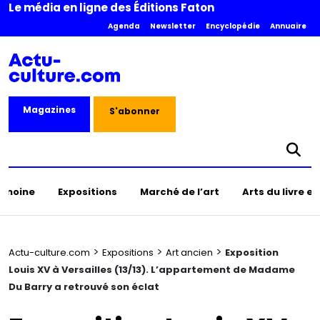
Le média en ligne des Éditions Faton
Agenda
Newsletter
Encyclopédie
Annuaire
Magazines
S'abonner
rimoine
Expositions
Marché de l’art
Arts du livre e
>
>
>
Actu-culture.com
Expositions
Art ancien
Exposition
Louis XV à Versailles (13/13). L’appartement de Madame
Du Barry a retrouvé son éclat