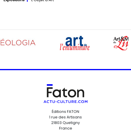
Éditions FATON
1 rue des Artisans
21803 Quetigny
France