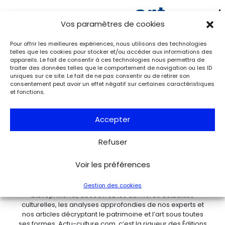
Vos paramètres de cookies
Pour offrir les meilleures expériences, nous utilisons des technologies
telles que les cookies pour stocker et/ou accéder aux informations des
appareils. Le fait de consentir à ces technologies nous permettra de
traiter des données telles que le comportement de navigation ou les ID
uniques sur ce site. Le fait de ne pas consentir ou de retirer son
consentement peut avoir un effet négatif sur certaines caractéristiques
et fonctions.
Accepter
Éditions FATON
Refuser
1 rue des Artisans
21803 Quetigny
Voir les préférences
France
Bienvenue sur Actu-culture.com, votre porte d’entrée
dans l’univers des arts, de l’archéologie et de la
Gestion des cookies
bibliophilie. Ici, découvrez les dernières actualités
culturelles, les analyses approfondies de nos experts et
nos articles décryptant le patrimoine et l’art sous toutes
ses formes. Actu-culture.com, c’est la rigueur des Éditions