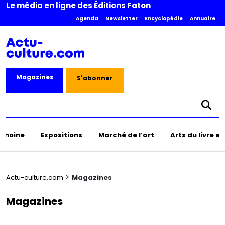
Le média en ligne des Éditions Faton
Agenda
Newsletter
Encyclopédie
Annuaire
Magazines
S'abonner
rimoine
Expositions
Marché de l’art
Arts du livre e
>
Actu-culture.com
Magazines
Magazines