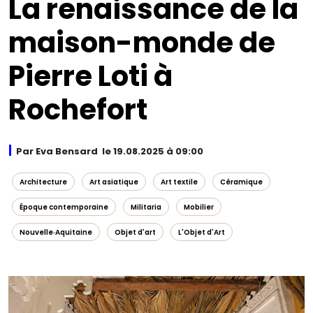
La renaissance de la
maison-monde de
Pierre Loti à
Rochefort
Par Eva Bensard le 19.08.2025 à 09:00
Architecture
Art asiatique
Art textile
Céramique
Époque contemporaine
Militaria
Mobilier
Nouvelle‑Aquitaine
Objet d'art
L'Objet d'Art