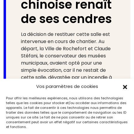
chinoise renaît
de ses cendres
La décision de restituer cette salle est
intervenue en cours de chantier. Au
départ, la Ville de Rochefort et Claude
Stéfani, le conservateur des musées
municipaux, avaient opté pour une
simple évocation, car il ne restait de
cette salle, dévastée par un incendie à
la fin des années 1920, qu’une courette
Vos paramètres de cookies
humide et sombre. Première surprise :
deux bas-reliefs en plâtre, ornés de
Pour offrir les meilleures expériences, nous utilisons des technologies
telles que les cookies pour stocker et/ou accéder aux informations des
dragons chinois peints dans les nuances
appareils. Le fait de consentir à ces technologies nous permettra de
de rouge et or d’origine, sont
traiter des données telles que le comportement de navigation ou les ID
uniques sur ce site. Le fait de ne pas consentir ou de retirer son
découverts par hasard sous les
consentement peut avoir un effet négatif sur certaines caractéristiques
combles de la maison. Deuxième
et fonctions.