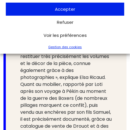
surprise : lors de travaux effectués pour
identifier une fuite d’eau, les traces (en
Accepter
négatif) du plafond de cette salle
disparue sont retrouvées. « De fil en
Refuser
aiguille, on a identifié tellement
Voir les préférences
d’indices – sur l’emplacement des
colonnes au sol, les motifs et couleurs
Gestion des cookies
d’origine – que l’on était en mesure de
restituer très précisément les volumes
et le décor de la pièce, connue
également grâce à des
photographies », explique Elsa Ricaud.
Quant au mobilier, rapporté par Loti
après son voyage à Pékin au moment
de la guerre des Boxers (de nombreux
pillages marquent ce conflit), puis
vendu aux enchères par son fils Samuel,
il est précisément documenté, grâce au
catalogue de vente de Drouot et à des