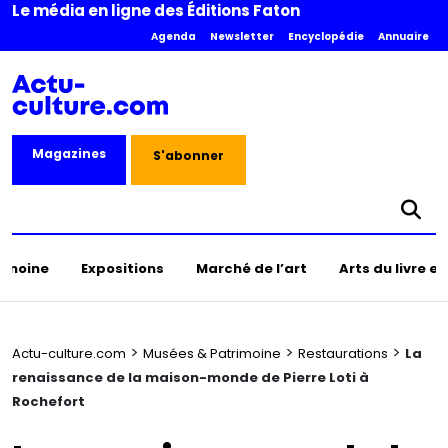
Le média en ligne des Éditions Faton
Agenda
Newsletter
Encyclopédie
Annuaire
Magazines
S'abonner
rimoine
Expositions
Marché de l’art
Arts du livre e
>
>
>
Actu-culture.com
Musées & Patrimoine
Restaurations
La
renaissance de la maison-monde de Pierre Loti à
Rochefort