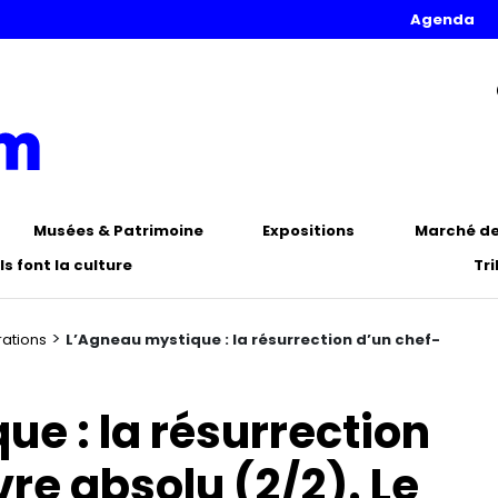
Agenda
Musées & Patrimoine
Expositions
Marché de 
Ils font la culture
Tr
>
rations
L’Agneau mystique : la résurrection d’un chef-
e : la résurrection
re absolu (2/2). Le