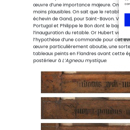
car
œuvre d’une importance majeure. On ne peu
moins plausibles. On sait que le retable a
échevin de Gand, pour Saint-Bavon. Vijd étai
Portugal et Philippe le Bon dont le baptême
l’inauguration du retable. Or Hubert van E
l’hypothèse d’une commande pour cet évén
œuvre particulièrement aboutie, une sorte
tableaux peints en Flandres avant cette é
postérieur à
L’Agneau mystique
.