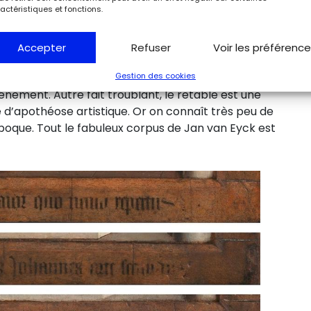
actéristiques et fonctions.
t donc se livrer qu’à des interprétations plus ou
 été commandé par Joos (Judocus) Vijd, le puissant
t aussi le parrain de l’enfant d’Isabelle du
Accepter
Refuser
Voir les préférenc
 eut lieu le 6 mai 1432, le jour même de
Gestion des cookies
yck est mort en 1426, ce qui met en doute
ement. Autre fait troublant, le retable est une
 d’apothéose artistique. Or on connaît très peu de
poque. Tout le fabuleux corpus de Jan van Eyck est