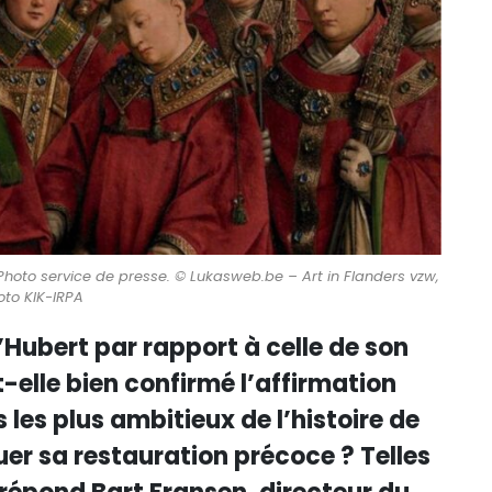
Photo service de presse. © Lukasweb.be – Art in Flanders vzw,
oto KIK-IRPA
d’Hubert par rapport à celle de son
t-elle bien confirmé l’affirmation
 les plus ambitieux de l’histoire de
er sa restauration précoce ? Telles