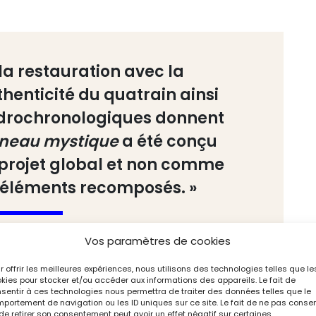
la restauration avec la
henticité du quatrain ainsi
ndrochronologiques donnent
gneau mystique
a été conçu
rojet global et non comme
éléments recomposés. »
Vos paramètres de cookies
r offrir les meilleures expériences, nous utilisons des technologies telles que le
kies pour stocker et/ou accéder aux informations des appareils. Le fait de
sentir à ces technologies nous permettra de traiter des données telles que le
e ce texte était bien authentique mais étonnamment
portement de navigation ou les ID uniques sur ce site. Le fait de ne pas consen
t
a priori
pas de commande répertoriée pour cette
de retirer son consentement peut avoir un effet négatif sur certaines