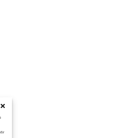
s
tir