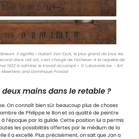
rieurs. Il signifie « Hubert Van Eyck, le plus grand de tous les
econd dans cet art, s’est chargé de l’achever à la requête de
6 mai 1432 à admirer le travail accompli ». © Lukasweb.be – Art
o Maertens and Dominique Provost
s deux mains dans le retable ?
se. On connaît bien sûr beaucoup plus de choses
hambre de Philippe le Bon et sa qualité de peintre
à l’époque par la guilde. Cette position lui a permis
tes les possibilités offertes par le médium de la
lle il a excellé. Plus précisément, on sait que Jan a