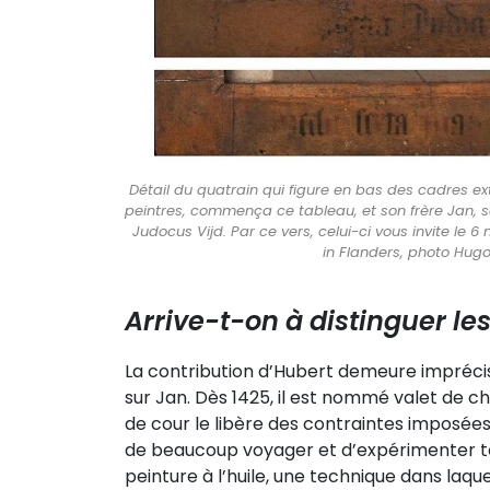
Détail du quatrain qui figure en bas des cadres exté
peintres, commença ce tableau, et son frère Jan, s
Judocus Vijd. Par ce vers, celui-ci vous invite le 
in Flanders, photo Hug
Arrive-t-on à distinguer le
La contribution d’Hubert demeure impréci
sur Jan. Dès 1425, il est nommé valet de c
de cour le libère des contraintes imposées 
de beaucoup voyager et d’expérimenter tou
peinture à l’huile, une technique dans laque