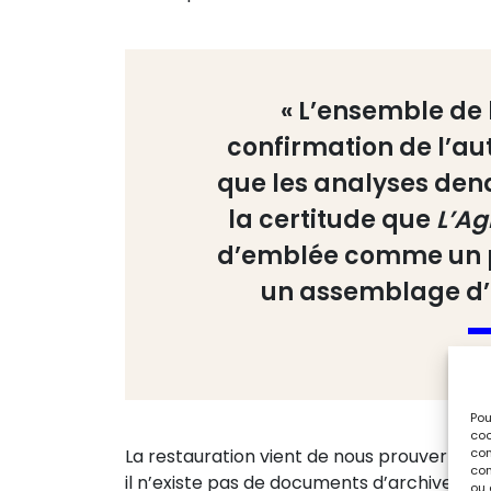
« L’ensemble de 
confirmation de l’aut
que les analyses de
la certitude que
L’A
d’emblée comme un p
un assemblage d’
Pou
coo
con
La restauration vient de nous prouver qu
com
il n’existe pas de documents d’archives, e
ou 