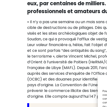
eux, par centaines de milliers
professionnels et amateurs d
« Il n’y a pas une semaine ou un mois sans q
cible de destructions ou de pillages. Dès q
visés et les sites archéologiques objet de 
Soudan, ce qui a provoqué l’afflux de vesti
Leur valeur financière a, hélas, fait l’obj
et ce sont parfois “des antiquités du sang”,
le terrorisme », alerte Vincent Michel, pro
d’Orient à l’université de Poitiers (HeRMA
française de Libye (MAFL). Depuis 2011, l
auprès des services d’enquête de l’Office c
(OCBC) et des douanes pour identifier et vé
pays d’origine. La Convention de l’Unesco d
prévenir le commerce illicite des biens cu
Pou
coo
d’origine. Elle compte aujourd’hui 147 pays 
con
com
ou 