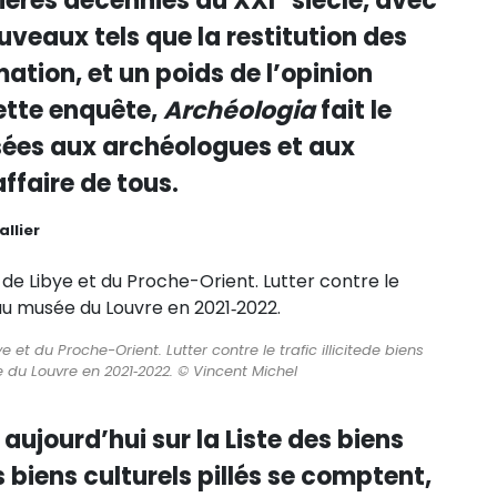
ières décennies du XXI
siècle, avec
veaux tels que la restitution des
ation, et un poids de l’opinion
ette enquête,
Archéologia
fait le
usées aux archéologues et aux
ffaire de tous.
allier
 et du Proche-Orient. Lutter contre le trafic illicitede biens
 du Louvre en 2021‑2022. © Vincent Michel
aujourd’hui sur la Liste des biens
s biens culturels pillés se comptent,