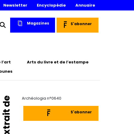
Newsletter
Encyclopédie
Annuaire
Magazines
S'abonner
l’art
Arts du livre et de l’estampe
ibunes
Extrait de
Archéologia n°0640
S'abonner