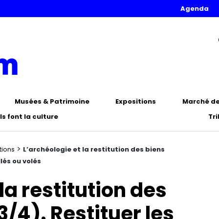
Agenda
Musées & Patrimoine
Expositions
Marché de 
Ils font la culture
Tr
>
tions
L’archéologie et la restitution des biens
llés ou volés
la restitution des
3/4). Restituer les