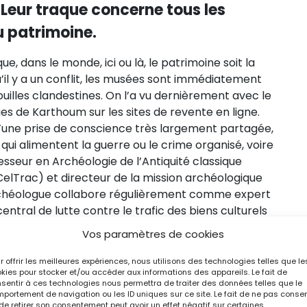
. Leur traque concerne tous les
u patrimoine.
ue, dans le monde, ici ou là, le patrimoine soit la
u’il y a un conflit, les musées sont immédiatement
fouilles clandestines. On l’a vu dernièrement avec le
ges de Karthoum sur les sites de revente en ligne.
et d’une prise de conscience très largement partagée,
 qui alimentent la guerre ou le crime organisé, voire
fesseur en Archéologie de l’Antiquité classique
/CelTrac) et directeur de la mission archéologique
’archéologue collabore régulièrement comme expert
entral de lutte contre le trafic des biens culturels
rifier les objets suspects afin de les rendre à leur
Vos paramètres de cookies
e 1970 a établi un cadre juridique et pratique pour
lturels et permettre leur retour dans leur pays
r offrir les meilleures expériences, nous utilisons des technologies telles que le
kies pour stocker et/ou accéder aux informations des appareils. Le fait de
signataires, dont la France depuis 1997.
sentir à ces technologies nous permettra de traiter des données telles que le
portement de navigation ou les ID uniques sur ce site. Le fait de ne pas consen
de retirer son consentement peut avoir un effet négatif sur certaines