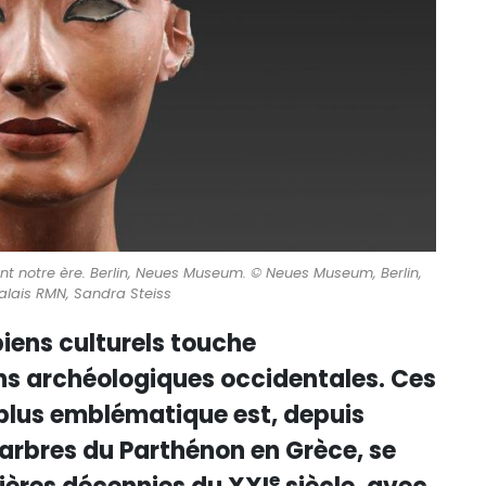
avant notre ère. Berlin, Neues Museum. © Neues Museum, Berlin,
alais RMN, Sandra Steiss
biens culturels touche
ons archéologiques occidentales. Ces
 plus emblématique est, depuis
marbres du Parthénon en Grèce, se
e