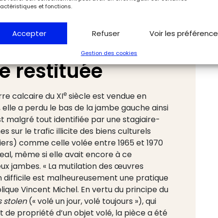
actéristiques et fonctions.
Accepter
Refuser
Voir les préférenc
s après, une
Gestion des cookies
 restituée
e
re calcaire du XI
siècle est vendue en
 elle a perdu le bas de la jambe gauche ainsi
t malgré tout identifiée par une stagiaire-
 sur le trafic illicite des biens culturels
iers) comme celle volée entre 1965 et 1970
l, même si elle avait encore à ce
ux jambes. « La mutilation des œuvres
on difficile est malheureusement une pratique
plique Vincent Michel. En vertu du principe du
 stolen
(« volé un jour, volé toujours »), qui
t de propriété d’un objet volé, la pièce a été