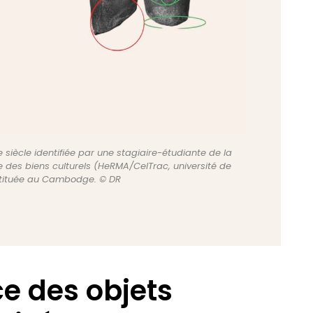
 siècle identifiée par une stagiaire-étudiante de la
cite des biens culturels (HeRMA/CelTrac, université de
estituée au Cambodge. © DR
ce des objets