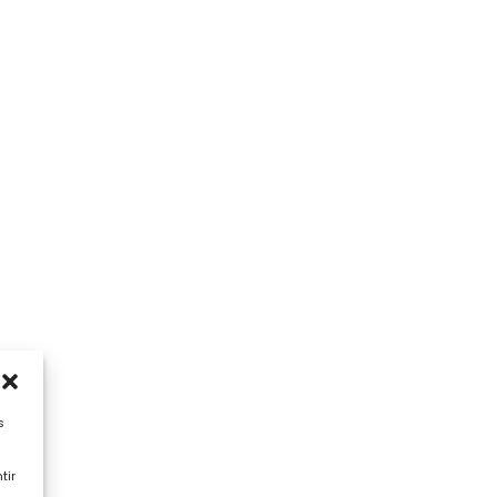
s
tir