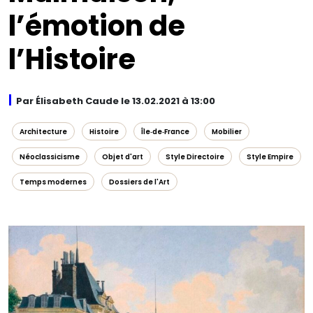
l’émotion de
l’Histoire
Par Élisabeth Caude le 13.02.2021 à 13:00
Architecture
Histoire
Île‑de‑France
Mobilier
Néoclassicisme
Objet d'art
Style Directoire
Style Empire
Temps modernes
Dossiers de l'Art