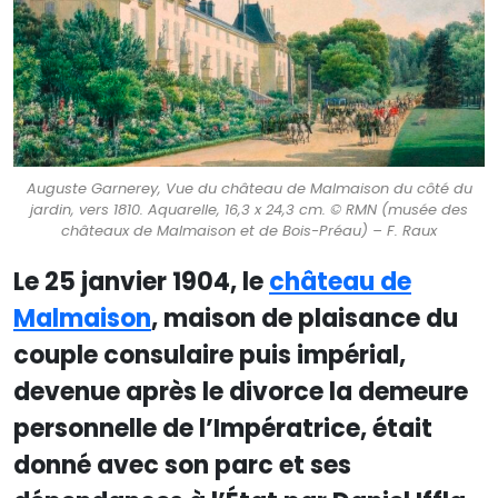
Auguste Garnerey, Vue du château de Malmaison du côté du
jardin, vers 1810. Aquarelle, 16,3 x 24,3 cm. © RMN (musée des
châteaux de Malmaison et de Bois-Préau) – F. Raux
Le 25 janvier 1904, le
château de
Malmaison
, maison de plaisance du
couple consulaire puis impérial,
devenue après le divorce la demeure
personnelle de l’Impératrice, était
donné avec son parc et ses