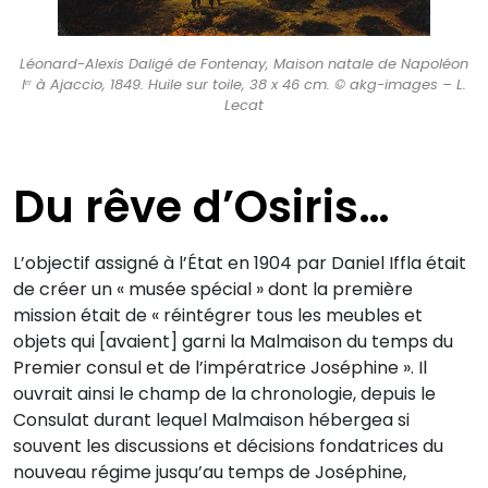
Léonard-Alexis Daligé de Fontenay, Maison natale de Napoléon
Iᵉʳ à Ajaccio, 1849. Huile sur toile, 38 x 46 cm. © akg-images – L.
Lecat
Du rêve d’Osiris…
L’objectif assigné à l’État en 1904 par Daniel Iffla était
de créer un « musée spécial » dont la première
mission était de « réintégrer tous les meubles et
objets qui [avaient] garni la Malmaison du temps du
Premier consul et de l’impératrice Joséphine ». Il
ouvrait ainsi le champ de la chronologie, depuis le
Consulat durant lequel Malmaison hébergea si
souvent les discussions et décisions fondatrices du
nouveau régime jusqu’au temps de Joséphine,