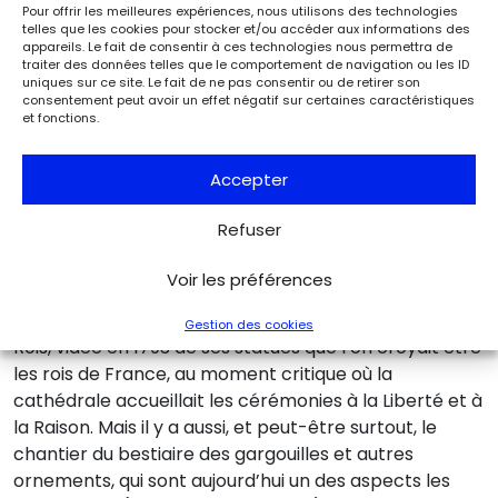
bras du transept, doivent aussi être refaites. Les roses
Pour offrir les meilleures expériences, nous utilisons des technologies
seront intégralement démolies et reconstruites, avec
telles que les cookies pour stocker et/ou accéder aux informations des
appareils. Le fait de consentir à ces technologies nous permettra de
des modifications destinées à leur apporter une plus
traiter des données telles que le comportement de navigation ou les ID
grande solidité : la rose sud subit même une rotation
uniques sur ce site. Le fait de ne pas consentir ou de retirer son
consentement peut avoir un effet négatif sur certaines caractéristiques
de 15° dans ce but. Lassus et Viollet-le-Duc apportent
et fonctions.
ensuite tout leur soin à rétablir l’aspect extérieur de
Notre-Dame – sous l’angle architectural, en réparant
Accepter
ou reconstituant les ordonnances, moulurations,
amortissements, corniches, balustrades, etc.,
Refuser
dégradés par les siècles, ou sous l’angle plus
décoratif, en rétablissant toutes
les figures et les
Voir les préférences
statues décorant les différents niveaux des façades
.
Parmi cela, un grand chantier : celui de la Galerie des
Gestion des cookies
Rois, vidée en 1793 de ses statues que l’on croyait être
les rois de France, au moment critique où la
cathédrale accueillait les cérémonies à la Liberté et à
la Raison. Mais il y a aussi, et peut-être surtout, le
chantier du bestiaire des gargouilles et autres
ornements, qui sont aujourd’hui un des aspects les