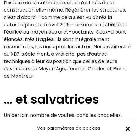
l’histoire de la cathédrale, si ce n’est lors de la
construction elle-même. Régénérer les structures,
c’est d’abord – comme cela s’est vu après la
catastrophe du 15 avril 2019 – assurer la stabilité de
l’édifice au moyen des arcs-boutants. Ceux-ci sont
élancés, très fragiles : ils sont intégralement
reconstruits, les uns après les autres. Nos architectes
e
du XIX
siècle n’ont, à vrai dire, pas d’autres
techniques à leur disposition que celles de leurs
devanciers du Moyen Âge, Jean de Chelles et Pierre
de Montreuil.
… et salvatrices
Un certain nombre de voûtes, dans les chapelles,
dans le chœur, à la croisée du transept, ainsi que les
Vos paramètres de cookies
e
roses, particulièrement celles du XIII
siècle ornant les