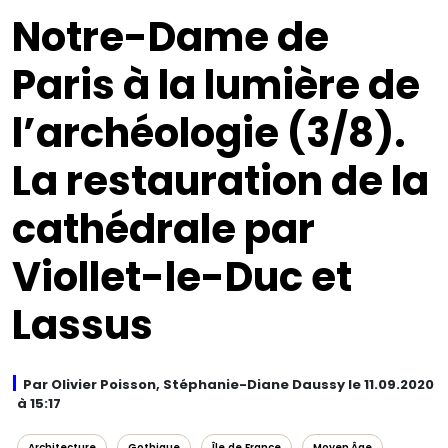
Notre-Dame de
Paris à la lumière de
l’archéologie (3/8).
La restauration de la
cathédrale par
Viollet-le-Duc et
Lassus
Par Olivier Poisson, Stéphanie-Diane Daussy le 11.09.2020
à 15:17
Architecture
Gothique
Île‑de‑France
Moyen Âge