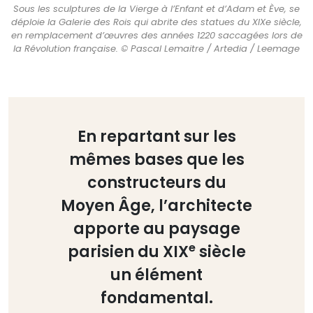
Sous les sculptures de la Vierge à l’Enfant et d’Adam et Ève, se
déploie la Galerie des Rois qui abrite des statues du XIXe siècle,
en remplacement d’œuvres des années 1220 saccagées lors de
la Révolution française. © Pascal Lemaitre / Artedia / Leemage
En repartant sur les
mêmes bases que les
constructeurs du
Moyen Âge, l’architecte
apporte au paysage
e
parisien du XIX
siècle
un élément
fondamental.