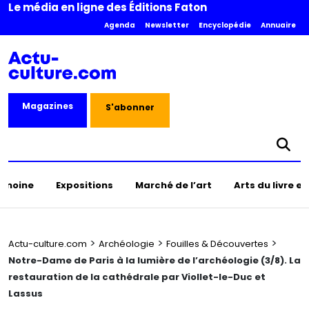
Le média en ligne des Éditions Faton
Agenda
Newsletter
Encyclopédie
Annuaire
Magazines
S'abonner
rimoine
Expositions
Marché de l’art
Arts du livre e
>
>
>
Actu-culture.com
Archéologie
Fouilles & Découvertes
Notre-Dame de Paris à la lumière de l’archéologie (3/8). La
restauration de la cathédrale par Viollet-le-Duc et
Lassus