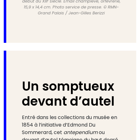
début du XIIIᵉ siècle. Émail champlevé, orfèvrerie,
15,9 x 14,4 cm. Photo service de presse. © RMN-
Grand Palais / Jean-Gilles Berizzi
Un somptueux
devant d’autel
Entré dans les collections du musée en
1854 à l’initiative d’Edmond Du
Sommerard, cet
antependium
ou
devant d’autel témoigne du haut degré