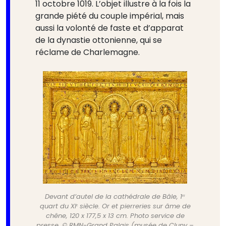
11 octobre 1019. L’objet illustre à la fois la
grande piété du couple impérial, mais
aussi la volonté de faste et d’apparat
de la dynastie ottonienne, qui se
réclame de Charlemagne.
Devant d’autel de la cathédrale de Bâle, 1ᵉʳ
quart du XIᵉ siècle. Or et pierreries sur âme de
chêne, 120 x 177,5 x 13 cm. Photo service de
presse. © RMN-Grand Palais (musée de Cluny –