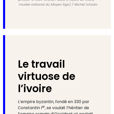
musée national du Moyen Âge) / Michel Urtado
Le travail
virtuose de
l’ivoire
L’empire byzantin, fondé en 330 par
er
Constantin I
, se voulait l’héritier de
l’empire romain d’Occident et portait