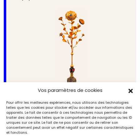
Vos paramètres de cookies
Pour offrir les meilleures expériences, nous utilisons des technologies
telles que les cookies pour stocker et/ou accéder aux informations des
appareils. Le fait de consentir à ces technologies nous permettra de
traiter des données telles que le comportement de navigation ou les ID
uniques sur ce site. Le fait de ne pas consentir ou de retirer son
Rose d’or provenant de la cathédrale de Bâle,
consentement peut avoir un effet négatif sur certaines caractéristiques
Minucchio da Siena, Avignon, 1330. Or, pierreries,
et fonctions.
H. 60 cm. Photo service de presse. © RMN-