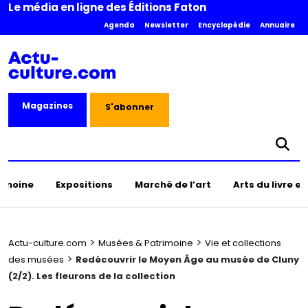
Le média en ligne des Éditions Faton
Agenda
Newsletter
Encyclopédie
Annuaire
Magazines
S'abonner
rimoine
Expositions
Marché de l’art
Arts du livre e
>
>
Actu-culture.com
Musées & Patrimoine
Vie et collections
>
des musées
Redécouvrir le Moyen Âge au musée de Cluny
(2/2). Les fleurons de la collection