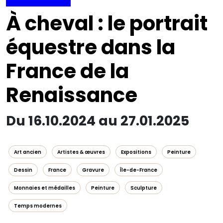
À cheval : le portrait
équestre dans la
France de la
Renaissance
Du 16.10.2024 au 27.01.2025
Art ancien
Artistes & œuvres
Expositions
Peinture
Dessin
France
Gravure
Île-de-France
Monnaies et médailles
Peinture
Sculpture
Temps modernes