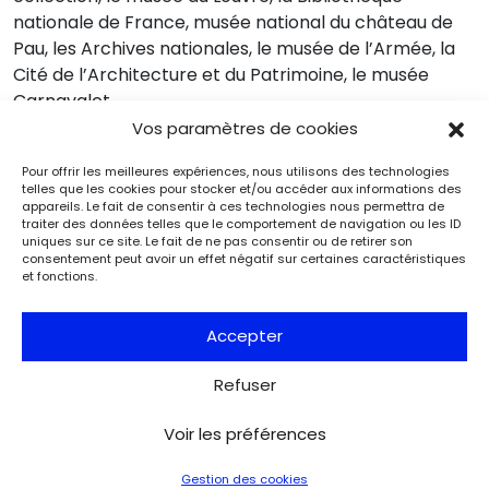
nationale de France, musée national du château de
Pau, les Archives nationales, le musée de l’Armée, la
Cité de l’Architecture et du Patrimoine, le musée
Carnavalet…
Vos paramètres de cookies
Pour offrir les meilleures expériences, nous utilisons des technologies
telles que les cookies pour stocker et/ou accéder aux informations des
appareils. Le fait de consentir à ces technologies nous permettra de
Événements
Du 25.08.2026 au 21.09.2026
traiter des données telles que le comportement de navigation ou les ID
uniques sur ce site. Le fait de ne pas consentir ou de retirer son
Charles de Gaulle raconte la Libération
consentement peut avoir un effet négatif sur certaines caractéristiques
de Paris. Lettre à son épouse
et fonctions.
Paris
Musée de la Libération de Paris – musée du général
Accepter
Leclerc – musée Jean Moulin
À l’occasion de l’anniversaire de la Libération de Paris, le
musée de la Libération de Paris – musée du général
Refuser
Leclerc – musée Jean Moulin expose la lettre du 27 août
1944 de Charles de Gaulle à son épouse Yvonne, lui narrant
Voir les préférences
les événements de la Libération de Paris.
Gestion des cookies