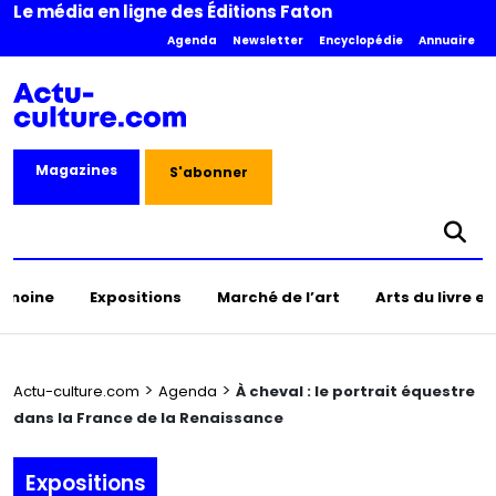
Le média en ligne des Éditions Faton
Agenda
Newsletter
Encyclopédie
Annuaire
Magazines
S'abonner
rimoine
Expositions
Marché de l’art
Arts du livre e
>
>
Actu-culture.com
Agenda
À cheval : le portrait équestre
dans la France de la Renaissance
Expositions