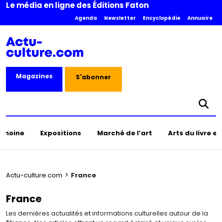
Le média en ligne des Éditions Faton
Agenda
Newsletter
Encyclopédie
Annuaire
Magazines
S'abonner
rimoine
Expositions
Marché de l’art
Arts du livre e
>
Actu-culture.com
France
France
Les dernières actualités et informations culturelles autour de la