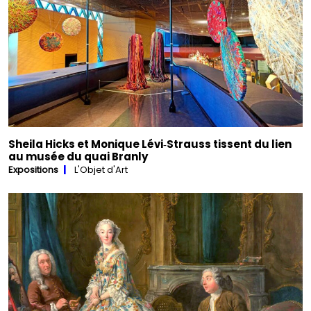
Sheila Hicks et Monique Lévi‑Strauss tissent du lien
au musée du quai Branly
Expositions
L'Objet d'Art