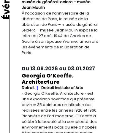
musée du général Leclerc – musée
Jean Moulin
À l’occasion de l’anniversaire de la
Libération de Paris, le musée de la
Libération de Paris – musée du général
Leclerc – musée Jean Moulin expose la
lettre du 27 août 1944 de Charles de
Gaulle à son épouse Yvonne, lui narrant
les événements de la Libération de
Paris.
Du 13.09.2026 au 03.01.2027
Georgia O’Keeffe.
Architecture
Detroit
Detroit Institute of Arts
« Georgia O’Keeffe. Architecture » est
une exposition novatrice qui présente
environ 35 peintures architecturales
réalisées entre les années 1920 et 1960.
Pionnière de l’art moderne, O’Keeffe a
célébré la beauté et la complexité des
environnements bâtis qu’elle a habités
à travers ces œuvres remarquables.