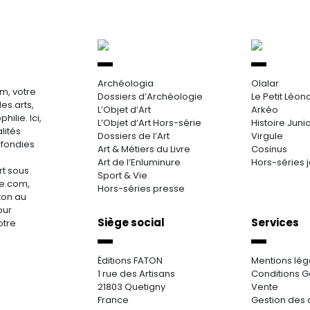
Archéologia
Olalar
m, votre
Dossiers d’Archéologie
Le Petit Léon
es arts,
L’Objet d’Art
Arkéo
hilie. Ici,
L’Objet d’Art Hors-série
Histoire Juni
lités
Dossiers de l’Art
Virgule
ofondies
Art & Métiers du Livre
Cosinus
Art de l’Enluminure
Hors-séries 
rt sous
Sport & Vie
re.com,
Hors-séries presse
aton au
our
Siège social
Services
otre
Éditions FATON
Mentions lég
1 rue des Artisans
Conditions G
21803 Quetigny
Vente
France
Gestion des 