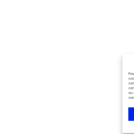
Pou
coo
con
com
ou 
car