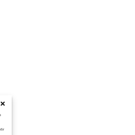
s
tir