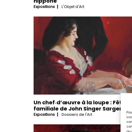
nippone
Expositions
L'Objet d'Art
Un chef‑d’œuvre à la loupe : Fête
familiale de John Singer Sargent
Pou
Expositions
Dossiers de l'Art
coo
con
com
ou 