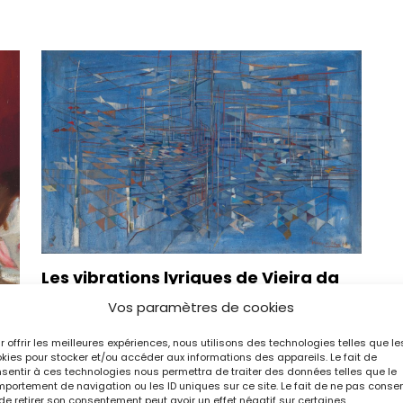
Les vibrations lyriques de Vieira da
Silva au Guggenheim Bilbao
Vos paramètres de cookies
Expositions
L'Objet d'Art
r offrir les meilleures expériences, nous utilisons des technologies telles que le
kies pour stocker et/ou accéder aux informations des appareils. Le fait de
sentir à ces technologies nous permettra de traiter des données telles que le
portement de navigation ou les ID uniques sur ce site. Le fait de ne pas consen
de retirer son consentement peut avoir un effet négatif sur certaines