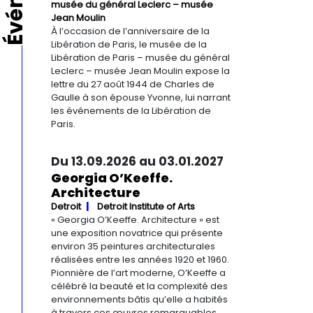
musée du général Leclerc – musée
Jean Moulin
À l’occasion de l’anniversaire de la
Libération de Paris, le musée de la
Libération de Paris – musée du général
Leclerc – musée Jean Moulin expose la
lettre du 27 août 1944 de Charles de
Gaulle à son épouse Yvonne, lui narrant
les événements de la Libération de
Paris.
Du 13.09.2026 au 03.01.2027
Georgia O’Keeffe.
Architecture
Detroit
Detroit Institute of Arts
« Georgia O’Keeffe. Architecture » est
une exposition novatrice qui présente
environ 35 peintures architecturales
réalisées entre les années 1920 et 1960.
Pionnière de l’art moderne, O’Keeffe a
célébré la beauté et la complexité des
environnements bâtis qu’elle a habités
à travers ces œuvres remarquables.