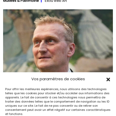
Musées & Patrimoine
Exclu web Art
Vos paramètres de cookies
Pour offrir les meilleures expériences, nous utilisons des technologies
telles que les cookies pour stocker et/ou accéder aux informations des
appareils. Le fait de consentir à ces technologies nous permettra de
traiter des données telles que le comportement de navigation ou les ID
Guy Cogeval, ancien président du musée d’Orsay,
uniques sur ce site. Le fait de ne pas consentir ou de retirer son
est mort
consentement peut avoir un effet négatif sur certaines caractéristiques
Elles/Ils font la culture
Exclu web Art
et fonctions.