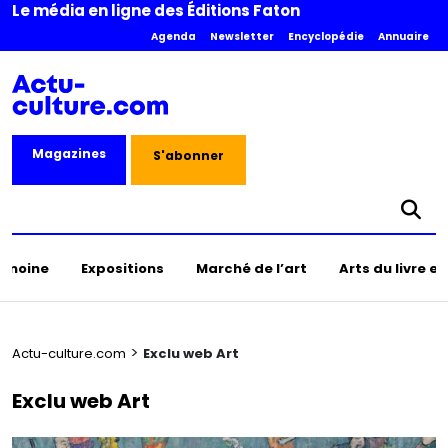
Le média en ligne des Éditions Faton
Agenda
Newsletter
Encyclopédie
Annuaire
Magazines
S'abonner
rimoine
Expositions
Marché de l’art
Arts du livre e
>
Actu-culture.com
Exclu web Art
Exclu web Art