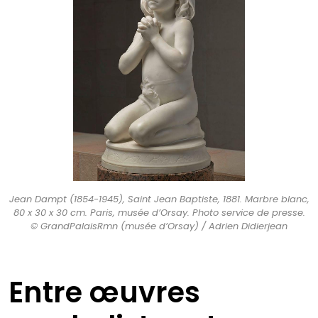
Jean Dampt (1854-1945), Saint Jean Baptiste, 1881. Marbre blanc,
80 x 30 x 30 cm. Paris, musée d’Orsay. Photo service de presse.
© GrandPalaisRmn (musée d’Orsay) / Adrien Didierjean
Entre œuvres