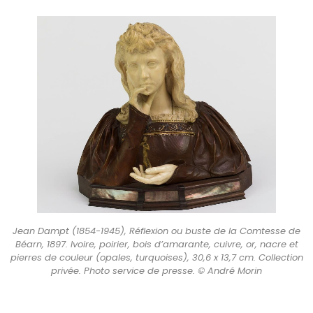
Jean Dampt (1854-1945), Réflexion ou buste de la Comtesse de
Béarn, 1897. Ivoire, poirier, bois d’amarante, cuivre, or, nacre et
pierres de couleur (opales, turquoises), 30,6 x 13,7 cm. Collection
privée. Photo service de presse. © André Morin