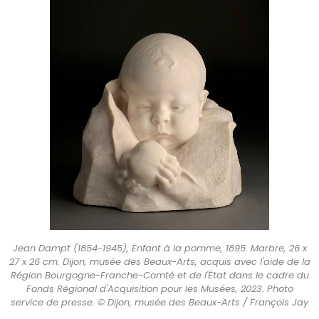
Jean Dampt (1854-1945), Enfant à la pomme, 1895. Marbre, 26 x
27 x 26 cm. Dijon, musée des Beaux-Arts, acquis avec l'aide de la
Région Bourgogne-Franche-Comté et de l'État dans le cadre du
Fonds Régional d'Acquisition pour les Musées, 2023. Photo
service de presse. © Dijon, musée des Beaux-Arts / François Jay