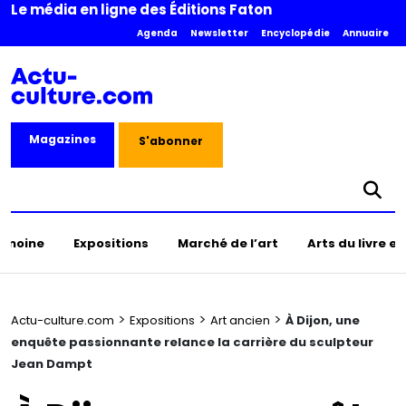
Le média en ligne des Éditions Faton
Agenda
Newsletter
Encyclopédie
Annuaire
Magazines
S'abonner
rimoine
Expositions
Marché de l’art
Arts du livre e
>
>
>
Actu-culture.com
Expositions
Art ancien
À Dijon, une
enquête passionnante relance la carrière du sculpteur
Jean Dampt