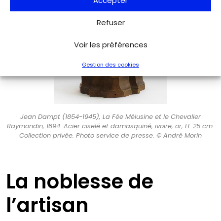
Accepter
Refuser
Voir les préférences
Gestion des cookies
Jean Dampt (1854-1945), La Fée Mélusine et le Chevalier
Raymondin, 1894. Acier ciselé et damasquiné, ivoire, or, H. 25 cm.
Collection privée. Photo service de presse. © André Morin
La noblesse de
l’artisan