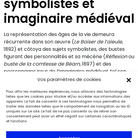
symbolistes et
imaginaire médiéval
La représentation des âges de la vie demeura
récurrente dans son œuvre (
Le Baiser de l’aïeule
,
1892) et côtoya des sujets symbolistes, des bustes
figurant des personnalités et sa mécène (
Réflexion
ou
buste de la comtesse de Béarn
, 1897) et des
personnages issus de l’imaginaire médiéval, tel son
chef-d’œuvre,
La Fée Mélusine et le Chevalier
Vos paramètres de cookies
Raymondin
(1894).
Pour offrir les meilleures expériences, nous utilisons des technologies
telles que les cookies pour stocker et/ou accéder aux informations des
appareils. Le fait de consentir à ces technologies nous permettra de
traiter des données telles que le comportement de navigation ou les ID
uniques sur ce site. Le fait de ne pas consentir ou de retirer son
consentement peut avoir un effet négatif sur certaines caractéristiques
et fonctions.