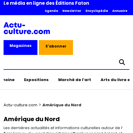
Le média en ligne des Éditions Faton
Agenda
Newsletter
Encyclopédie
Annuaire
Magazines
S'abonner
rimoine
Expositions
Marché de l’art
Arts du livre e
>
Actu-culture.com
Amérique du Nord
Amérique du Nord
Les dernières actualités et informations culturelles autour de l’