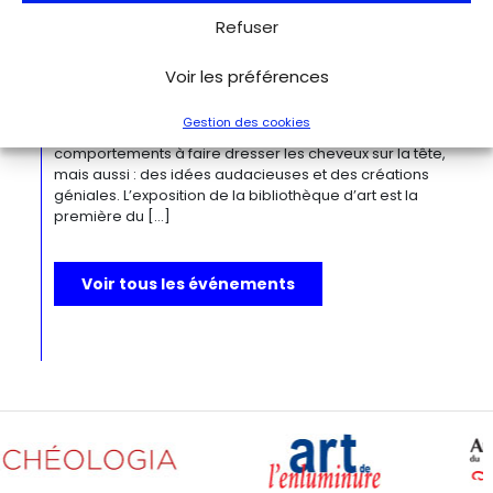
Bizarre ! L’histoire de l’art du mot le
plus fou du monde
Refuser
Berlin
Kulturforum
Depuis la Renaissance, « bizarre » est le terme ultime pour
Voir les préférences
désigner des réalités qui remettent radicalement en
question l’ordre du monde. Des états psychiques
Gestion des cookies
d’exception, des rêves, des monstruosités, des
comportements à faire dresser les cheveux sur la tête,
mais aussi : des idées audacieuses et des créations
géniales. L’exposition de la bibliothèque d’art est la
première du […]
Voir tous les événements