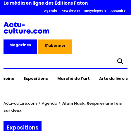
Le média en ligne des Éditions Faton
Agenda
Newsletter
Encyclopédie
Annuaire
Magazines
S'abonner
rimoine
Expositions
Marché de l’art
Arts du livre e
>
>
Actu-culture.com
Agenda
Alain Huck. Respirer une fois
sur deux
Expositions