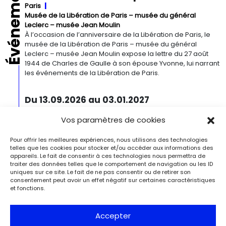
Événements
Paris
Musée de la Libération de Paris – musée du général
Leclerc – musée Jean Moulin
À l’occasion de l’anniversaire de la Libération de Paris, le
musée de la Libération de Paris – musée du général
Leclerc – musée Jean Moulin expose la lettre du 27 août
1944 de Charles de Gaulle à son épouse Yvonne, lui narrant
les événements de la Libération de Paris.
Du 13.09.2026 au 03.01.2027
Georgia O’Keeffe. Architecture
Vos paramètres de cookies
Detroit
Detroit Institute of Arts
« Georgia O’Keeffe. Architecture » est une exposition
Pour offrir les meilleures expériences, nous utilisons des technologies
novatrice qui présente environ 35 peintures architecturales
telles que les cookies pour stocker et/ou accéder aux informations des
réalisées entre les années 1920 et 1960. Pionnière de l’art
appareils. Le fait de consentir à ces technologies nous permettra de
moderne, O’Keeffe a célébré la beauté et la complexité
traiter des données telles que le comportement de navigation ou les ID
des environnements bâtis qu’elle a habités à travers ces
uniques sur ce site. Le fait de ne pas consentir ou de retirer son
œuvres remarquables. Tout au long de sa longue carrière,
consentement peut avoir un effet négatif sur certaines caractéristiques
et fonctions.
l’artiste a puisé son inspiration dans […]
Du 27.11.2026 au 04.04.2027
Accepter